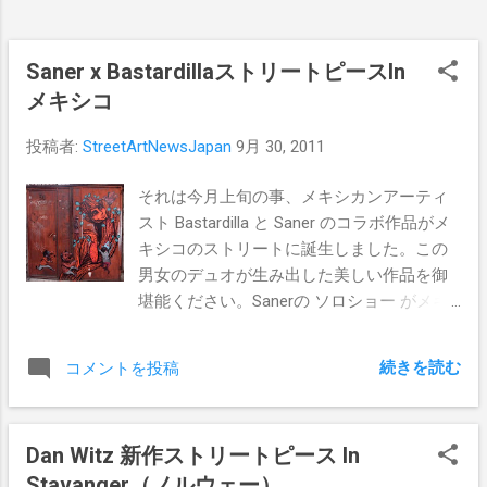
Saner x BastardillaストリートピースIn
メキシコ
投稿者:
StreetArtNewsJapan
9月 30, 2011
それは今月上旬の事、メキシカンアーティ
スト Bastardilla と Saner のコラボ作品がメ
キシコのストリートに誕生しました。この
男女のデュオが生み出した美しい作品を御
堪能ください。Sanerの ソロショー がメキ
シコの Fifty 24MX で近日開催されるようで
す。その情報はまた後ほどお送りします！
続きを読む
コメントを投稿
Pics By Saner and Bastardilla
Dan Witz 新作ストリートピース In
Stavanger（ノルウェー）