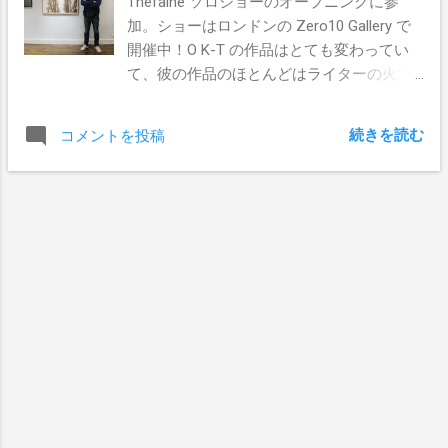
Théfaine ソロショーのオープニングに参
加。ショーはロンドンの Zero10 Gallery で
開催中！O K-T の作品はとても変わってい
て、彼の作品のほとんどはライターの火で
あぶって表現されています。ライターのみ
でここまで表現出来るアーティストは多分
続きを読む
コメントを投稿
他にはいないでしょう！ ショーの全貌は こ
ちら から このショーは１２月９日までロン
ドンのZero10ギャラリーで開催されていま
す。 ギャラリー情報 8 Silver Place, London,
W1F 0JU M+44 (0) 780 079 6314 Gallery
opening hours: Monday - Friday 10am - 6pm
Saturday by appointment