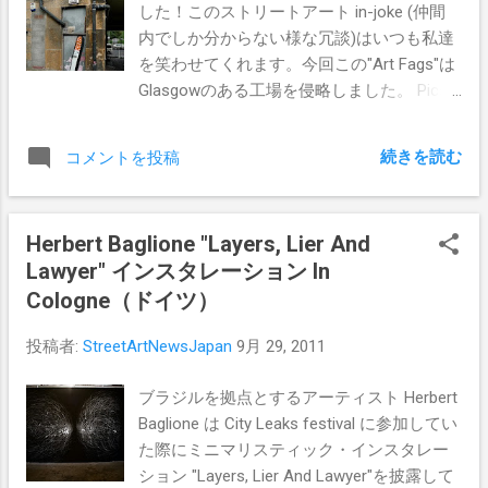
した！このストリートアート in-joke (仲間
Facebookページ（ こちら ）にコメントを
内でしか分からない様な冗談)はいつも私達
残す、以上で抽選にエントリーされます。
を笑わせてくれます。今回この"Art Fags"は
抽選は１０月５日に行います。エントリー
Glasgowのある工場を侵略しました。 Pics
の締め切りは１０月４日（11:59pm BST）
By Kid-Acne
続きを読む
コメントを投稿
Herbert Baglione "Layers, Lier And
Lawyer" インスタレーション In
Cologne（ドイツ）
投稿者:
StreetArtNewsJapan
9月 29, 2011
ブラジルを拠点とするアーティスト Herbert
Baglione は City Leaks festival に参加してい
た際にミニマリスティック・インスタレー
ション "Layers, Lier And Lawyer"を披露して