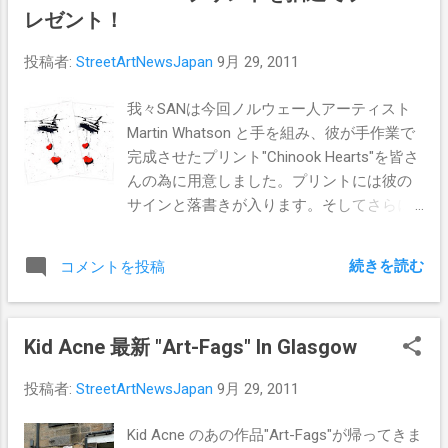
レゼント！
投稿者:
StreetArtNewsJapan
9月 29, 2011
我々SANは今回ノルウェー人アーティスト
Martin Whatson と手を組み、彼が手作業で
完成させたプリント"Chinook Hearts"を皆さ
んの為に用意しました。プリントには彼の
サインと落書きが入ります。そしてさらに
ハンドペイントのステッカーも同封しま
す。 Martin Whatsonは皆さんご存知の通り
続きを読む
コメントを投稿
最も有能なステンシルアーティストで、皆
が普段気がつかない様な『美』を追求し、
作品に落とし込む類い稀な才能の持ち主で
Kid Acne 最新 "Art-Fags" In Glasgow
す。彼が前回披露したOsloでの作品は彼の
才能を証明する素晴らしい作品でした！ 抽
投稿者:
StreetArtNewsJapan
9月 29, 2011
選への参加方法は、Martin Whatsonの
Facebookページ（ こちら ）で『いいね』
Kid Acne のあの作品"Art-Fags"が帰ってきま
をクリック、そして私達StreetArtNewsの