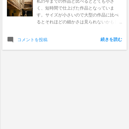
私の今までの作品と比べるととても小さ
く、短時間で仕上げた作品となっていま
す。サイズが小さいので大型の作品に比べ
るとそれほどの細かさは見られないかもし
れません。しかし筆での細部の描き込みは
私の今までの作品のなかで最高のものとな
続きを読む
コメントを投稿
っています。私の宇宙飛行士作品はこれで
最後になると思います。将来的にはこのテ
ーマをさらに進化させようと思っているの
で、そちらもお楽しみに。以前発売した何
作かは購入出来なかった方が沢山いたの
で、今回は時間発表の後発売しようと考え
ています。そしてサイズは小さめに（おお
よそ これ 位）価格も出来る限りリーズナブ
ルにするつもりです。作品の詳細は こちら
で発表します。もし詳細をメールで受け取
りたい方はこちら
jez@jeremygeddesart.comにメールして下さ
い。』