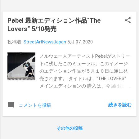
在、過酷な医療現場で働く人々への敬意を
表するこの作品。しかし、この作品にはも
う一つの意味が込められているのかもしれ
Pøbel 最新エディション作品“The
ません。都合の良い時だけ誰かをヒーロー
Lovers” 5/10発売
に仕立て上げ、使い捨てにする、そんな社
会、そして人々の心理への問い掛けが込め
投稿者:
StreetArtNewsJapan
5月 07, 2020
られているのかもしれません。 Images by
Daniel Winter-Bates & Paula Head
ノルウェー人アーティストPøbelがストリー
トに残したこのミューラル。このイメージ
のエディション作品が５月１０日に遂に発
売されます。 タイトルは、"THE LOVERS"
メインエディションの 購入は、今回は抽選
となります。抽選に参加希望の方は、以下
のメールアドレスに英語でお名前、住所、
続きを読む
コメントを投稿
国名をお送り下さい。
TheLovers@ABCprinthouse.com 抽選の受付
はすでに開始されており、締切はオスロ時
その他の投稿
間の５月１０日２０時（日本時間５月１１
日午前３時）までとなります。 The Lovers-