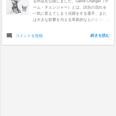
る作品を公開しました。Game Changer（ゲ
ーム・チェンジャー）とは、試合の流れを
一気に変えてしまう活躍をする選手、また
は大きな影響を与える革新的なものを意味
しています。普段は、バットマンやスパイ
ダーマンの人形で遊んでいるであろう、こ
続きを読む
コメントを投稿
の男の子。しかし、今はマスクとマントを
着けた医療従事者をヒーローとして遊んで
いる。そこに込められた Banksy の思いと
は？ この作品は、現在、イギリスのサウサ
ンプトン総合病院に飾られています。作品
が病院に届けられた際、 Banksy はこんなメ
ッセージを送ったそうです。「あなた方の
全ての行動に感謝します。白黒で描かれた
この作品が、少しでも現場を明るく出来る
ことを願っています。」 この作品は、今秋
まで病院に飾られ、その後はNHS（国民保
健サービス）を援助する資金調達のために
オークションにかけられる予定です。 現