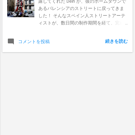
露してくれた Deih が、彼のホームタウンで
あるバレンシアのストリートに戻ってきま
した！ そんなスペイン人ストリートアーテ
ィストが、数日間の制作期間を経て、完成
させたミューラルがこちら！ Incubarte
2013の一環として誕生した巨大なミイラ
続きを読む
コメントを投稿
は、バレンシアのPlaza Tavernes De
Valldignaの通りでご覧いただけます。 Pics
by YASS