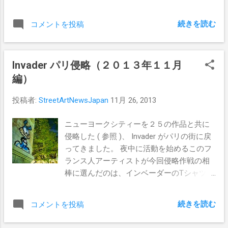
ー・リード に捧げる作品で、ウィリアムズ
バーグの89–127 South 5th Stに描かれてい
続きを読む
コメントを投稿
ます。
Invader パリ侵略（２０１３年１１月
編）
投稿者:
StreetArtNewsJapan
11月 26, 2013
ニューヨークシティーを２５の作品と共に
侵略した ( 参照 )、 Invader がパリの街に戻
ってきました。 夜中に活動を始めるこのフ
ランス人アーティストが今回侵略作戦の相
棒に選んだのは、インベーダーのTシャツを
着た バスター・バニー ！彼のパリ侵略、
否、地球侵略はまだまだ続きます。
続きを読む
コメントを投稿