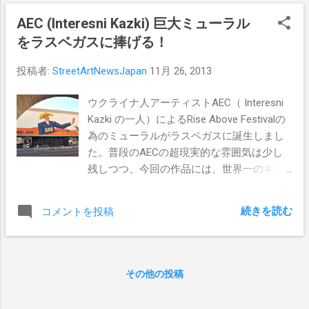
AEC (Interesni Kazki) 巨大ミューラル
をラスベガスに捧げる！
投稿者:
StreetArtNewsJapan
11月 26, 2013
ウクライナ人アーティストAEC（ Interesni
Kazki の一人）によるRise Above Festivalの
為のミューラルがラスベガスに誕生しまし
た。普段のAECの超現実的な雰囲気は少し
残しつつ、今回の作品には、世界一のギャ
ンブルの街に相応しい要素がふんだんに盛
り込まれていて、非常に面白い仕上がりと
続きを読む
コメントを投稿
なっています。今作は、ラスベガスの520
Fremont Streetに描かれているので、ラスベ
ガス旅行の際には是非実際にご覧になって
頂きたい。
その他の投稿