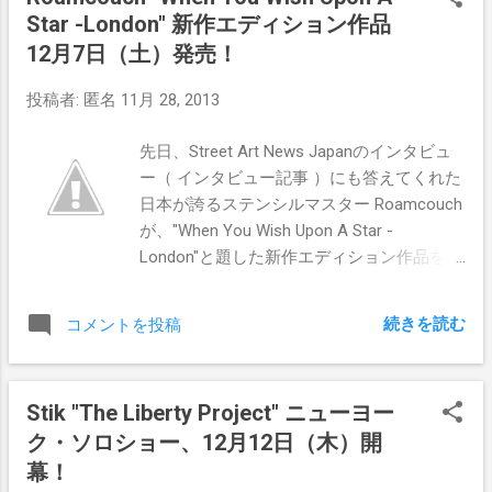
Star -London" 新作エディション作品
12月7日（土）発売！
投稿者:
匿名
11月 28, 2013
先日、Street Art News Japanのインタビュ
ー（ インタビュー記事 ）にも答えてくれた
日本が誇るステンシルマスター Roamcouch
が、"When You Wish Upon A Star -
London"と題した新作エディション作品を12
月7日（土）に発売します！ ロンドンが舞
台となっている今作は、When You Wish
続きを読む
コメントを投稿
Upon A Star"シリーズの2作目（全3部作）と
なる作品です。 日本並びに米国でリリース
されるプリント・バージョンは、ブルーと
Stik "The Liberty Project" ニューヨー
セピアの2種類の色味が用意されており、各
ク・ソロショー、12月12日（木）開
エディション50、用紙サイズ720 x
460mm、Cotton100% 300gsm paperに15色
幕！