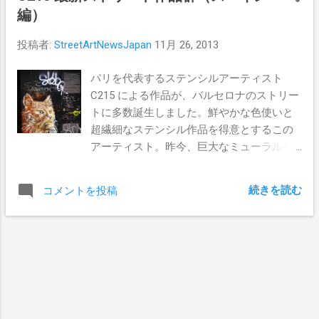
編）
投稿者:
StreetArtNewsJapan
11月 26, 2013
パリを代表するステンシルアーティスト
C215 による作品が、バルセロナのストリー
トに多数誕生しました。鮮やかな色使いと
超繊細なステンシル作品を得意とするこの
アーティスト。昨今、巨大なミューラルを
ストリートに放ち続けるストリートアーテ
ィスト達とは、対照的に彼の生み出す作品
続きを読む
コメントを投稿
は、小振りなものが多い。しかし巨大ミュ
ーラルと同等か、それ以上の存在感を醸し
出すC215の作品は、今日も街行く人々の目
と心を楽しませてくれる事でしょう！