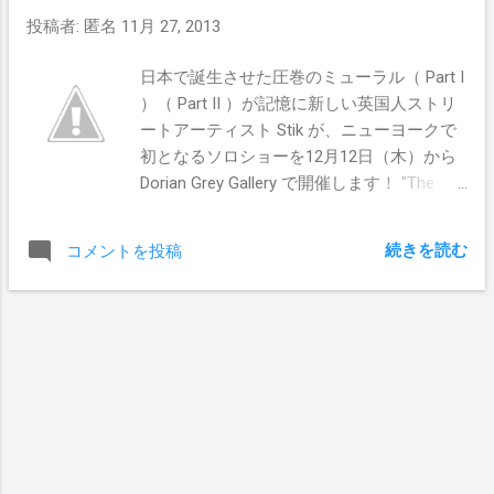
刷りシルクスクリーン印刷、サイン＆ナン
投稿者:
匿名
11月 27, 2013
バーあり、価格30000円/$300となっており
ます。キャンパス・バージョンは、セピア
日本で誕生させた圧巻のミューラル（ Part I
が1点のみMudobから発売される予定となっ
）（ Part II ）が記憶に新しい英国人ストリ
ております。 セピア・バージョンのキャン
ートアーティスト Stik が、ニューヨークで
パス作品＆プリント作品の購入は12月7日
初となるソロショーを12月12日（木）から
（土）（22:00 JST(GMT/13:00）に こちら
Dorian Grey Gallery で開催します！ "The
から（JPN） ブルー・バージョンのプリン
Liberty Project"と題された今展では、キャン
ト作品の購入は12月7日（土）（12:00 EST
パス作品を始め、ドローイング作品、銅と
(GMT/17:00））に こちら から（USA）
続きを読む
コメントを投稿
御影石の素材を用いて制作された彫刻など
Pics by Roamcouch
バラエティに富んだ作品群が披露目される
予定となっており、世界中のアートファン
の注目を集めることとなりそうです。 ま
た、多くのファンが待ち望んでいた新作プ
リント作品"Liberty"のリリースも控えている
ようです。 会期中にニューヨークへ訪問予
定の方は、是非会場に足を運んでいただき
たい！ 【The Liberty Project】 会場 : Dorian