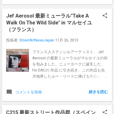
としても有名な、スペインのマラガにある
Colegio García Lorcaという建物の外壁に見
Jef Aerosol 最新ミューラル"Take A
る事が出来ます。
Walk On The Wild Side" in マルセイユ
（フランス）
投稿者:
StreetArtNewsJapan
11月 26, 2013
フランス人ステンシルアーティスト、 Jef
Aerosol の最新ミューラルがマルセイユの街
を包みました。ニューヨークに誕生した、
Fin DACの 作品 に引き続き、この作品も先
月他界したルー・リードに捧げる作品とな
っています。"Take A Walk On The Wild
Side"というタイトルの"i" の部分がバナナに
続きを読む
コメントを投稿
なっている、この魅力的な作品は、マルセ
イユのCours Julienでご覧頂けます。
C215 最新ストリート作品群（スペイン