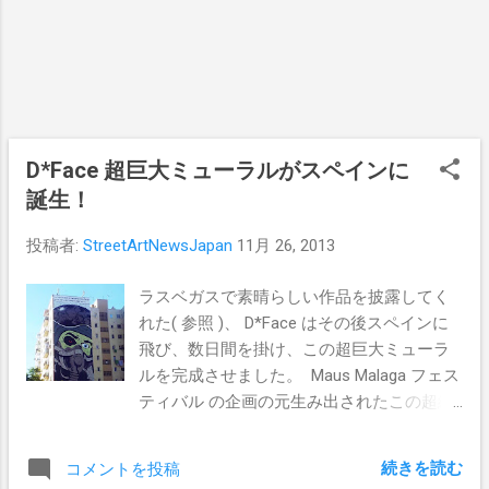
Grey Gallery -437 East 9th Street between
1st Ave and Ave A., NY, NY 会期 : 2013年12
月12日（木）～12月31日（火） ※アーティ
スト・レセプション- 12月12日（木）18時
～20時 "The Liberty Project"の会場となる
Dorian Grey Galleryの向かいのストリートに
誕生した高さ15メートルにも及ぶ巨大ミュ
D*Face 超巨大ミューラルがスペインに
ーラル"Liberty"！ こちらのミューラルは、
誕生！
East 9th StreetとAvenue Aの交差点でご覧い
ただけます。 Pics by Stik
投稿者:
StreetArtNewsJapan
11月 26, 2013
ラスベガスで素晴らしい作品を披露してく
れた( 参照 )、 D*Face はその後スペインに
飛び、数日間を掛け、この超巨大ミューラ
ルを完成させました。 Maus Malaga フェス
ティバル の企画の元生み出されたこの超絶
ミューラル。"I'll put an end to those flying
D*Dogs if its the last thing i ever do"という文
続きを読む
コメントを投稿
字が印象的なこの作品は、ピカソの出身地