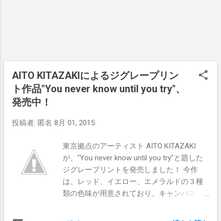
ラリー、Zingaroへと招聘する新しいプロジ
ェク卜、「GEISAI∞infinity」となりまし
た。 その企画の第三弾として、2015年4
月にフランス人若手グラフィティアーティ
スト、ZOER&VELVETを中野のZingaroへと
招聘し、展覧会「L’ETATLIMITE/極限状態」
を開催致しました。その際、油絵によるキ
AITO KITAZAKIによるジグレープリン
ャンバス作品のみを展示するという新たな
ト作品"You never know until you try"、
試みが行われました。常に新たな事へと挑
発売中！
戦する彼らに、今回は元麻布にあるカイカ
イキキギャラリーの壁3面へと張り込まれ
投稿者:
匿名
8月 01, 2015
た、巨大なキャンバスを1ヶ月間日本に滞在
して頂きまして、ギャラリー史上最大の作
東京拠点のアーティスト AITO KITAZAKI
品を制作して頂きます。 本展の
が、"You never know until you try"と題した
ZOER&VELVETの展覧会のタイトル
ジグレープリントを発売しました！ 今作
「BLAS」は、「blasphemy(神への不敬、冒
は、レッド、イエロー、エメラルドの３種
涜)」という言葉からつけられました。日本
類の色味が用意されており、キャンパスサ
では、現状あまり深刻な問題ではありませ
イズ530×410mm、各エディション20、価格
んが、ヨーロッパにおいては、移民/難民の
15000円となっております。 AITO KITAZAKI