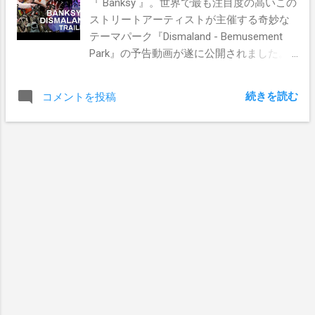
『 Banksy 』。世界で最も注目度の高いこの
ストリートアーティストが主催する奇妙な
テーマパーク『Dismaland - Bemusement
Park』の予告動画が遂に公開されました。
先日イギリスのウェストン・スーパー・
メアに期間限定（９月２７日まで）でオー
続きを読む
コメントを投稿
プンしたDismaland。そこには、Banksyの新
作や世界各国から集結した５０人のアーテ
ィストの作品が展示されています。 では、
Banksyの生み出したdismal（憂鬱な）世界
をご堪能ください。 Dismalandの紹介記事
は こちら から