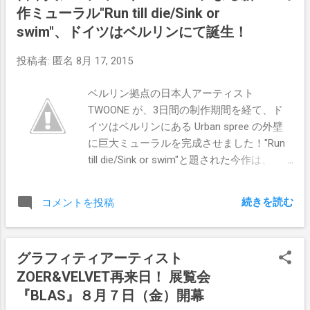
作ミューラル"Run till die/Sink or
しています。神出鬼没の異星人インヴェイ
ダーや、謎かけのようなイメージで観る者
swim"、ドイツはベルリンにて誕生！
をを翻弄するドルク、めまいを催す完成度
投稿者:
匿名
8月 17, 2015
が話題の日本発アーティスト、ロームカウ
チ。本物の紙幣を作品に変身させる逆錬金
ベルリン拠点の日本人アーティスト
術師ペニーなどがギャラリーを賑わせま
TWOONE が、3日間の制作期間を経て、ド
す。これからのアートシーンの主役となり
イツはベルリンにある Urban spree の外壁
うる逸材たちを、今のうちにご覧下さい!
に巨大ミューラルを完成させました！"Run
（プレスリリース参照） 名立たるストリー
till die/Sink or swim"と題された今作は、
トアーティスト達の作品が展示されますの
spokebike の協力のもと、誕生したミューラ
でストリートアート好きの方々には是非会
ルです。 今作からも見てわかるように、
場に足を運んで頂きたいです。 【主な出展
続きを読む
コメントを投稿
TWOONEは、オーストラリアからドイツに
作家】 BANKSY DOLK INVADER
拠点を移してからも、変化を恐れることな
ROAMCOUCH STATIC PENNY 北崎亜唯斗 【
く、自身の作品のスタイルを進化させ続け
STREET ART EXHIBITION-WHO'S NEXT?】
グラフィティアーティスト
ています。そんな日本人アーティストによ
2015 年 9 月 2 日(水)ー8 日(火) 伊勢丹新宿
ZOER&VELVET再来日！ 展覧会
る作品集"LICHT | PIGMENT"が、アーティス
店本館 5 階 アートギャラリー 10:30-
トの オフィシャルサイト にて発売されてい
『BLAS』８月７日（金）開幕
20:00(最終日 18:00 終了)
ます。TWOONEの美しく、そしてスピリチ