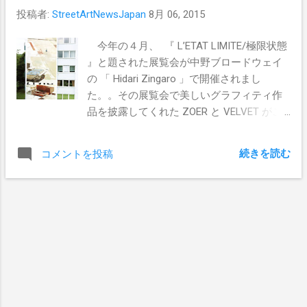
投稿者:
StreetArtNewsJapan
8月 06, 2015
ュアルな世界観を堪能したい方は、是非手
にとってみていただきたい！ Pics by
今年の４月、 『 L’ETAT LIMITE/極限状態
TWOONE
』と題された展覧会が中野ブロードウェイ
の 「 Hidari Zingaro 」で開催されまし
た。。その展覧会で美しいグラフィティ作
品を披露してくれた ZOER と VELVET がこ
の度新たな展覧会の為に再来日しました。
古典的なグラフィティも好きですが、それ
続きを読む
コメントを投稿
とは一味違うグラフィティのこれからの可
能性を是非この機会に体感していただきた
い。 《以下プレスリリースより》 8月7日
(金)より、カイカイキキギャラリーにて
ZOER&VELVETの展覧会が開催されます。
多くの若手アーティストを輩出してきた
GEISAIは、既存の文脈から解放された、世
界中のクリエイティブなアーティストを中
野ブロードウェイ内のカイカイキキのギャ