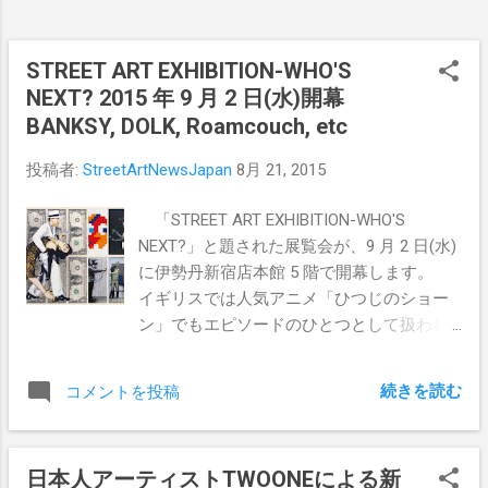
STREET ART EXHIBITION-WHO'S
NEXT? 2015 年 9 月 2 日(水)開幕
BANKSY, DOLK, Roamcouch, etc
投稿者:
StreetArtNewsJapan
8月 21, 2015
「STREET ART EXHIBITION-WHO'S
NEXT?」と題された展覧会が、9 月 2 日(水)
に伊勢丹新宿店本館 5 階で開幕します。
イギリスでは人気アニメ「ひつじのショー
ン」でもエピソードのひとつとして扱われ
るほど、お茶の間に入り込んだ新たなジャ
ンル、ストリートアート。現アートシーン
続きを読む
コメントを投稿
を席巻するポップアートや具体美術のよう
に、近い将来、美術史にその名を刻むこと
でしょう。 そのパイオニアであるバンクシ
日本人アーティストTWOONEによる新
ー以降、魅力あるアーティストが次々登場