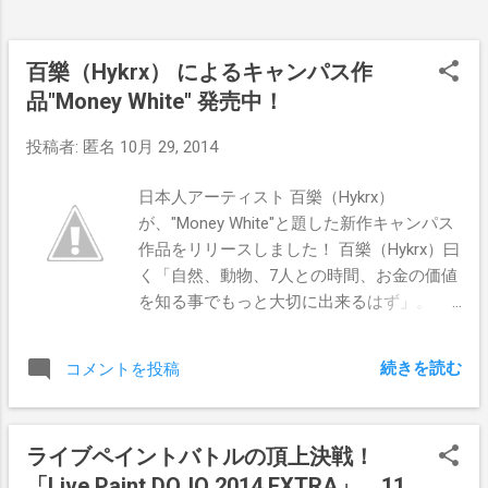
百樂（Hykrx） によるキャンパス作
品"Money White" 発売中！
投稿者:
匿名
10月 29, 2014
日本人アーティスト 百樂（Hykrx）
が、"Money White"と題した新作キャンパス
作品をリリースしました！ 百樂（Hykrx）曰
く「自然、動物、7人との時間、お金の価値
を知る事でもっと大切に出来るはず」。 今
作は、百樂（Hykrx）がDirty Thirtyと共に立
ち上げたデザイン企画[SMiTH WORKS]の誕
続きを読む
コメントを投稿
生記念として制作されたキャンパス作品で
す。 "Money White"は、エディション1、サ
イズ600×600×33mm、Wooden Canvasにス
ライブペイントバトルの頂上決戦！
テンシルスプレーペイント、サイン＆ナン
「Live Paint DOJO 2014 EXTRA」、11
バーあり、価格52000円となっています。