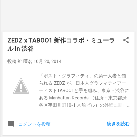
2Gindahouse／NANDE／BIEN／Futoshi
Tanaka／FLATLAND／Painter "P "／MUI／某
森／YOUBOB ／楽書きよはく ＜女子の部
(12名)＞ 阿部 結／飯田 菜々／上原 菜摘／
げるたま／chu／腹黒 ピカソ／船井雪乃／
ZEDZ x TABOO1 新作コラボ・ミューラ
中村 暁華音／松岡 友／宮川あゆみ／YAAKO
／YUKINNU 審査員 ：森本晃司 ／ 八木 義博
ル In 渋谷
(...
投稿者:
匿名
10月 20, 2014
「ポスト・グラフィティ」の第一人者と知
られる ZEDZ が、日本人グラフィティアー
ティストTABOO1と手を組み、東京・渋谷に
ある Manhattan Records （住所：東京都渋
谷区宇田川町10-1 木船ビル）の外壁に新作
コラボ・ミューラルを誕生させました！ そ
んなオランダ人アーティストによる個
続きを読む
コメントを投稿
展"ELEMENTS"が、現在東京・原宿にある
THE blank GALLERY にて開催されていま