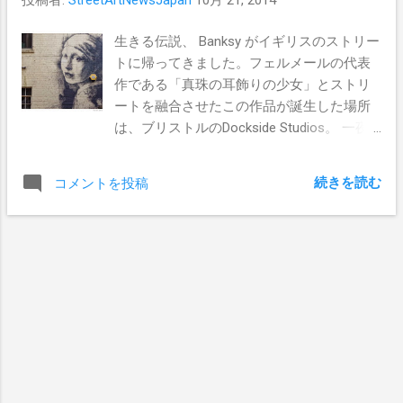
HAMADARAKA を迎えての45 分というショ
ートタームでのライブペイントショーケー
生きる伝説、 Banksy がイギリスのストリー
スを第二部として同日開催。ある意味日本
トに帰ってきました。フェルメールの代表
のライブペイントの" 今" を垣間みることの
作である「真珠の耳飾りの少女」とストリ
できる贅沢なイベント構成となっている。
ートを融合させたこの作品が誕生した場所
また、ライブペイントの重要なファクター
は、ブリストルのDockside Studios。 一夜
の一つでもある" 音楽" の演出として出演す
にして描かれたこの名作。近所にお住まい
る DJ DUCT 、櫻井響、 L?K?O や森本晃司
の方は下記住所を参考に是非実際に目にし
等によるDJ/LIVE も必見だ。 【Live Paint
続きを読む
コメントを投稿
て頂きたい。住所： unit15,Albion Dockside
DOJO 2014 EXTRA】 会場： ターナーギャラ
Estate, Hanover Place, Bristol,.
リー 日程：2014年11月1日(土) 時間：開場
12:00／閉場：21時 料金：2000円 1ドリンク
付き 【第一部：全国の若手ペインターによ
るライブペイントバトル】 会場：ターナー
ギャラリー4F 時間：開場12:00／ペイント開
始13:00／ ペイント終了16:00／審査発表
17:00 参加ペインター： ＜男子の部 (17名)
＞ アベムツミ／磯崎隼士／OHANA／
Cohshi.／KONIROW／simo／tttttan／