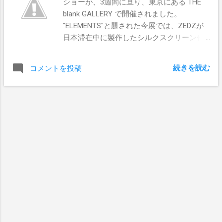
ショーが、3週間に亘り、東京にある THE
blank GALLERY で開催されました。
"ELEMENTS"と題された今展では、ZEDZが
日本滞在中に製作したシルクスクリーン作
品や、奔放初公開のウッドピースなどがお
披露目されました。 そんな「ポスト・グラ
続きを読む
コメントを投稿
フィティ」の第一人者と知られるZEDZが、
手掛けた貴重な1点物のシルクスクリーン作
品が、blank Galleryのサイトにて販売されて
います。 購入に興味のある方は、是非チェ
ックしてみていただきたい！ ※さらに詳し
い情報は、下記のURLからご参照ください。
http://the-blank-gallery.com/blog/?p=1697
Pics by THE blank GALLERY