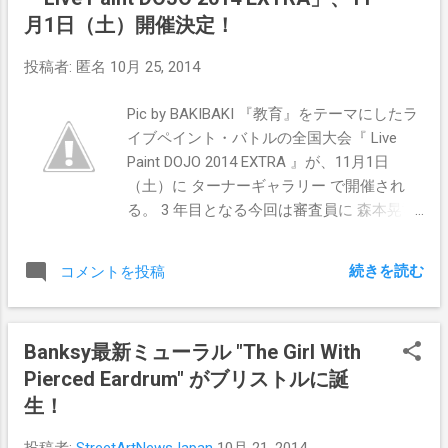
購入希望の方は、 info@hykrx.com 宛てにメ
月1日（土）開催決定！
ールを送付してください。 Pics by Hykrx
投稿者:
匿名
10月 25, 2014
Pic by BAKIBAKI 『教育』をテーマにしたラ
イブペイント・バトルの全国大会『 Live
Paint DOJO 2014 EXTRA 』が、11月1日
（土）に ターナーギャラリー で開催され
る。 3 年目となる今回は審査員に 森本晃司
（アニメーション監督 / 映像作家 / 演出家 /
ビジュアルクリエイター / DJ）、八木義博
続きを読む
コメントを投稿
（電通CDC クリエーティブディレクター/
アートディレクター）等を迎え、男女別に
分けられた若手全25 組（予定）の中から、
Banksy最新ミューラル "The Girl With
オーディエンス、審査員の投票により頂点
Pierced Eardrum" がブリストルに誕
が決められる個人戦バトルの第一部と、新
たな試みとして、ペイントシーン第一線で
生！
活躍する 狩集広洋 / SYUNOVEN /
投稿者:
StreetArtNewsJapan
10月 21, 2014