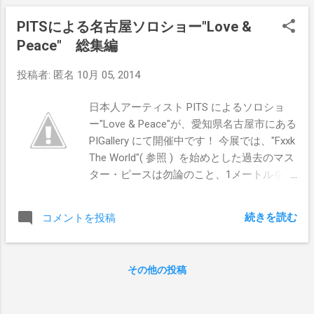
す。 ZEDZの創造する唯一無二の世界観が存
PITSによる名古屋ソロショー"Love &
分に堪能できる個展となっているので、是
Peace" 総集編
非会場に足を運んでいただきたい！ 【ZEDZ
-ELEMENTS】 会場：THE blank GALLERY -
投稿者:
匿名
10月 05, 2014
東京都渋谷区神宮前3-21-6 大崎ビル3F 会
期：2014年10月3日（金）～26日（日） 営
日本人アーティスト PITS によるソロショ
業時間： 平日 13：00－19：00 （木曜日定
ー"Love & Peace"が、愛知県名古屋市にある
休）、土日祝 12：00－19：00 Pics by TAKE
PIGallery にて開催中です！ 今展では、"Fxxk
The World"( 参照 ) を始めとした過去のマス
ター・ピースは勿論のこと、1メートルを超
す巨大キャンパス作品を含む奔放初公開の
新作もお披露目されています。また、この
続きを読む
コメントを投稿
日本人アーティストによるアパレルブラン
ド Discown のTシャツ、バッグ、キャップ
なども、圧巻の作品群とともに展示されて
その他の投稿
います。 PITSの創造する唯一無二の世界観
を存分に堪能できる"Love & Peace"は、10
月24日(金)まで開催される予定なので、是非