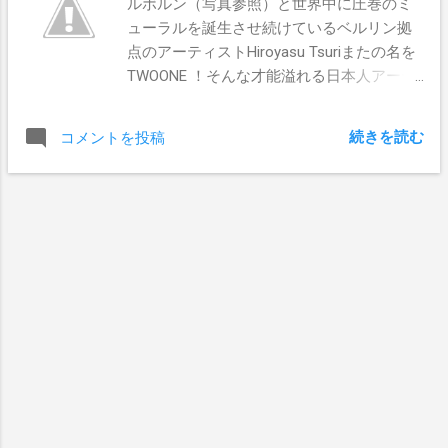
ルボルン（写真参照）と世界中に圧巻のミ
ューラルを誕生させ続けているベルリン拠
点のアーティストHiroyasu Tsuriまたの名を
TWOONE ！そんな才能溢れる日本人アーテ
ィストが、来年2月に一時的に日本に舞い降
ります！それに伴い、Street Art News
続きを読む
コメントを投稿
Japanでは、 TWOONEに壁をご提供いただ
ける方を募集させていただきます。 メルボ
ルンからベルリンに拠点を移した2014年
も、9月にオーストラリアはメルボルンにあ
る BACKWOODS GALLERY で、11月には英
国はロンドンにある Stolen Space Gallery で
ソロショーを開催するなど精力的にアーテ
ィスト活動を展開しました。また、昨年は
中部地方で最も美しく、そして巨大なミュ
ーラルを名古屋に誕生させました。（ 参照
） 世界中を飛び回っているTWOONEに壁画
を描いてもらえるチャンスは、なかなかな
いと思うので、ご興味のある方は是非ご応