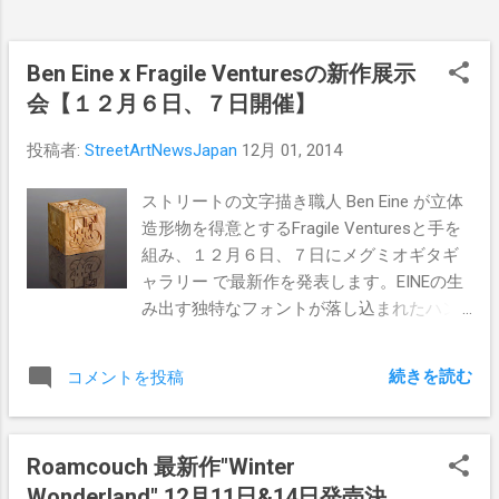
募いただきたい！ 【壁を提供いただける方
募集】 - 屋外の壁のみに限らせていただき
ます。（屋内は不可） ※詳細な条件など
Ben Eine x Fragile Venturesの新作展示
は、アーティストと相談して決定していく
会【１２月６日、７日開催】
流れとなります。また、ご質問などがあり
ましたら、お気軽に下記のメール宛てにご
投稿者:
StreetArtNewsJapan
12月 01, 2014
連絡いただけたら幸いです。 メールアドレ
ス: Daisuke@streetartnews.net また、
ストリートの文字描き職人 Ben Eine が立体
TWOONEの生み出す唯一無二の世界が存分
造形物を得意とするFragile Venturesと手を
に堪能できるZine"Phycological Portrait
組み、１２月６日、７日にメグミオギタギ
II"が、先日発売されたので、それらのほう
ャラリー で最新作を発表します。EINEの生
をチェックしていただきたい！
み出す独特なフォントが落し込まれたハン
"Phycological Portrait II"の購入は、 こちら
ドフィニッシュの立体作品。この作品は
から 【関連リンク】 Official site ：
Fragile Ventures のサイトでも購入出来るよ
続きを読む
コメントを投稿
http://twooneelephant.com/BIO Facebook:
うになるようですので、お楽しみに。 Ben
https://www.facebook.com/pages/Twoone/
Eine & Fragile Ventures の詳細な情報は こ
191202167577155 インタビュー：
ちら でご確認下さい。
Roamcouch 最新作"Winter
http://www.streetartnews.jp/2012/05/street-
Wonderland" 12月11日&14日発売決
art-news-x-twoone.html ...