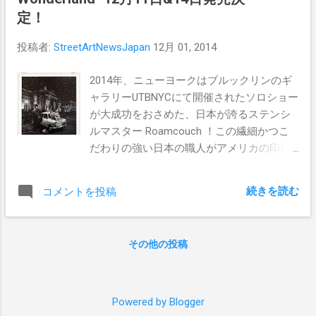
定！
投稿者:
StreetArtNewsJapan
12月 01, 2014
2014年、ニューヨークはブルックリンのギ
ャラリーUTBNYCにて開催されたソロショー
が大成功をおさめた、日本が誇るステンシ
ルマスター Roamcouch ！この繊細かつこ
だわりの強い日本の職人がアメリカの印刷
職人と綿密な打合せを重ね、またまた素晴
らしいシルクスクリーン作品を完成させま
続きを読む
コメントを投稿
した。 タイトル： "Winter Wonderland" サ
イズ：610x665mm レギュラーエディショ
ン（レッドリボン）：50・UTB - USAより
その他の投稿
300ドルで発売 スペシャルエディション
（ゴールドリボン）：10・mudob - Japanよ
り35,000円で発売 技法：９色刷りシルクス
クリーン印刷（雪はアーティストによるス
Powered by Blogger