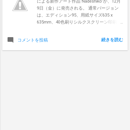
による新作アート作品"Nadeshiko"が、12月
9日（金）に発売される。 通常バージョン
は、エディション95、用紙サイズ635 x
635mm、40色刷りシルクスクリーン印刷、
サイン＆ナンバーあり、 価格＄300となっ
ている。特別バージョンは、エディション
続きを読む
コメントを投稿
5、用紙サイズ635 x 635mm、40色刷りシル
クスクリーン印刷＋手作業による仕上げ、
価格＄500となっている。6種類の色味が用
意されたキャンパスは、サイズ652 x
652mm、価格＄1200となっている。
Roamcouchが6ヵ月間かけて完成させ
た"Nadeshiko"を是非手に取っていただきた
い！ ※海外での取引に不安がある場合、 ア
ーティスト を通じて、作品をオーダーする
ことが可能です。 購入は12月9日12pm(est)
に こちら から pics by Roamcouch