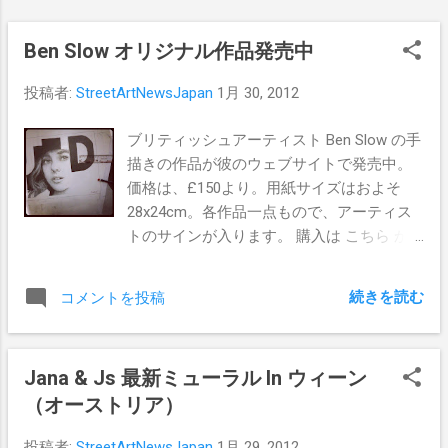
ROAMCOUCHへの質問、応援メッセージを
SANのFacebookページ( こちら )に残す、 以
Ben Slow オリジナル作品発売中
上で抽選にエントリーされます。 エントリ
ーの締め切りは２月１１日（10:00pm）
投稿者:
StreetArtNewsJapan
1月 30, 2012
ROAMCOUCHのインタビュー記事＋当選発
表は、２月下旬を予定しております。
ブリティッシュアーティスト Ben Slow の手
BORN TO LiE Gold Hello my friend Don't
描きの作品が彼のウェブサイトで発売中。
touch...
価格は、£150より。用紙サイズはおよそ
28x24cm。各作品一点もので、アーティス
トのサインが入ります。 購入は こちら か
ら
続きを読む
コメントを投稿
Jana & Js 最新ミューラル In ウィーン
（オーストリア）
投稿者:
StreetArtNewsJapan
1月 29, 2012