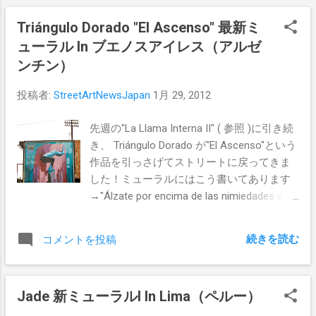
Triángulo Dorado "El Ascenso" 最新ミ
ューラル In ブエノスアイレス（アルゼ
ンチン）
投稿者:
StreetArtNewsJapan
1月 29, 2012
先週の"La Llama Interna II" ( 参照 )に引き続
き、 Triángulo Dorado が"El Ascenso"という
作品を引っさげてストリートに戻ってきま
した！ミューラルにはこう書いてあります
→"Álzate por encima de las nimiedades de
la vida, por encima de esas pequeñeces que
te perturban."（人生におけるどんな困難も
続きを読む
コメントを投稿
些細な事と受け止め克服せよ！） ブエノス
アイレスに素晴らしい作品を誕生させた
Panichelli Santiago, PedroそしてFrancisco
Jade 新ミューラルl In Lima（ペルー）
Ferreyra Panichelliに拍手を送りたい！