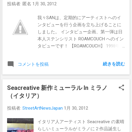
投稿者:
匿名
1月 30, 2012
我々SANは、定期的にアーティストへのイ
ンタビューを行う企画を立ち上げることに
しました。 インタビュー企画、第一弾は日
本人ステンシリスト ROAMCOUCH へのイン
タビューです！ 【ROAMCOUCH】 1998年頃
からイベントポスターやフライヤー・Web
デザイン制作を始め、アパレルデザイン等
続きを読む
コメントを投稿
を経て、2001年より本格的にアーティスト
としても多種多様な制作を開始。 様々なア
ーティストや企業にデザインを提供し、
Seacreative 新作ミューラル In ミラノ
ACDC、グレイトフルデッドを始めとする、
（イタリア）
音楽アーティストのノベルティーデザイン
や、BEAMS、PARCO、WWF等の企業へもオ
投稿者:
StreetArtNewsJapan
1月 30, 2012
リジナルデザインを提供。 2005年に独立
し、グラフィティーアートの制作を始め
イタリア人アーティスト Seacreative の素晴
る。この頃大病を患ってしまい、現在も闘
らしいミューラルがミラノに２作品誕生し
病しながらの制作となる。 2010年よりキャ