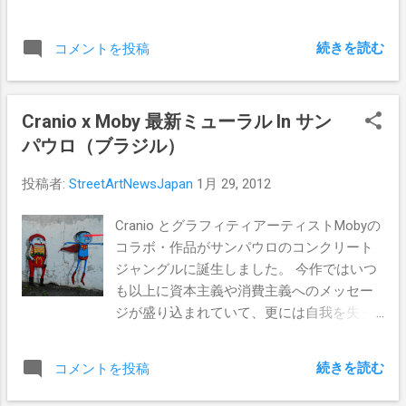
＆ナンバーあり。価格は£220。 購入は こ
ちら から
続きを読む
コメントを投稿
Cranio x Moby 最新ミューラル In サン
パウロ（ブラジル）
投稿者:
StreetArtNewsJapan
1月 29, 2012
Cranio とグラフィティアーティストMobyの
コラボ・作品がサンパウロのコンクリート
ジャングルに誕生しました。 今作ではいつ
も以上に資本主義や消費主義へのメッセー
ジが盛り込まれていて、更には自我を失っ
た人々をコントロールしようとするリーダ
ーへの皮肉が満載の仕上がりになっていま
続きを読む
コメントを投稿
す。 Pics by Cranio