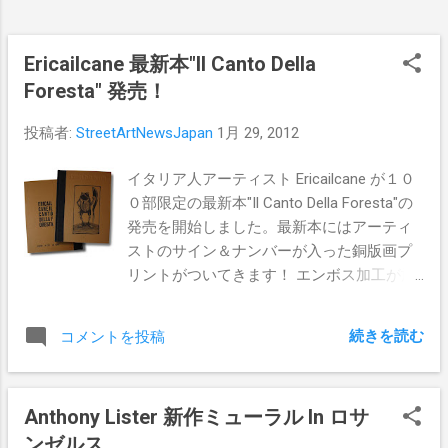
Ericailcane 最新本"Il Canto Della
Foresta" 発売！
投稿者:
StreetArtNewsJapan
1月 29, 2012
イタリア人アーティスト Ericailcane が１０
０部限定の最新本"Il Canto Della Foresta"の
発売を開始しました。最新本にはアーティ
ストのサイン＆ナンバーが入った銅版画プ
リントがついてきます！ エンボス加工が施
されたハードカバーが、なんともラグジュ
アリーな仕上がりとなっています。 最新本
続きを読む
コメントを投稿
の販売価格は€80です。 購入は こちら から
Anthony Lister 新作ミューラル In ロサ
ンゼルス