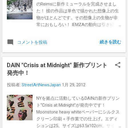
のReimsに新作ミューラルを完成させまし
た！ 彼の作品は単色で描かれた想像上の生
物がほとんどです。その想像上の生物が非
常におもしろい！ IEMZAの動向は引き続き
お伝えするつもりなのでご期待ください！
Pics by ©MTG photography
続きを読む
コメントを投稿
DAIN "Crisis at Midnight" 新作プリント
発売中！
投稿者:
StreetArtNewsJapan
1月 29, 2012
NYを拠点に活動しているDAINの新作プリン
ト"Crisis at Midnight"が発売中です！
Moonstone heavy whiteペーパーにシルクス
クリーン印刷＋手作業での仕上げ。エディ
ションは25。サイズは63.5x102cm。サイン