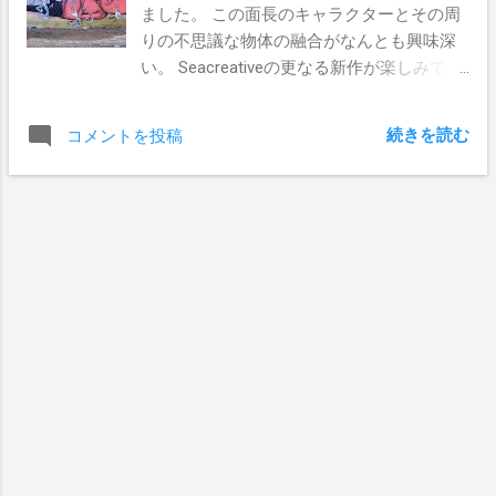
ました。 この面長のキャラクターとその周
ンバスを中心に制作を始め、現在に至る。
りの不思議な物体の融合がなんとも興味深
ホームページ：
い。 Seacreativeの更なる新作が楽しみで
http://www.roamcouch.com/ Twitter:
す！
https://twitter.com/#!/Roamcouch
Facebook:
続きを読む
コメントを投稿
http://www.facebook.com/pages/Roamcouc
h/283233158398734 Travis Bickle 今回は、
SANの読者からいただいた質問をもとに、
ROAMCOUCHへのインタビューを行おうと
思っております。 そこで、ROAMCOUCHへ
の質問、応援メッセージをSANのFacebook
上で募集します。 コメントをいただいた読
者の中から抽選で１名にROAMCOUCHの新
作ジクレープリントをプレゼントします！
もちろんプリントにはアーティストのサイ
ンが入ります！ 抽選への参加方法は、
ROAMCOUCHのFacebookページ( こちら )で
『いいね』をクリック、 そして