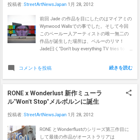
投稿者:
StreetArtNewsJapan
1月 28, 2012
前回 Jade の作品を目にしたのはマイアミの
Wynwood Wallsでの事でした。そして今回
このペールー人アーティストの唯一無二の
作品が誕生した場所は、ペルーのリマ！
Jade曰く"Don't buy everything TV tries to
sell you...decide for yourself"（テレビが売り
つけようとしているものを買うのではな
続きを読む
コメントを投稿
く、自身が欲しいものを買おう！）
RONE x Wonderlust 新作ミューラ
ル"Won't Stop"メルボルンに誕生
投稿者:
StreetArtNewsJapan
1月 28, 2012
RONE とWonderflustのシリーズ第三作目に
して最後の作品がオーストラリアは