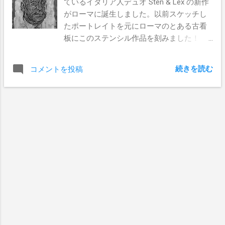
ているイタリア人デュオ Sten & Lex の新作
がローマに誕生しました。以前スケッチし
たポートレイトを元にローマのとある古看
板にこのステンシル作品を刻みました！
"We did a sketch of a portrait with a pen, we
pasted up a poster, we cut the image on
続きを読む
コメントを投稿
paper, we paint on the stencil, we destroy the
stencil matrix, the painted image come
out."（私達はまずペンでスケッチを紙に描
き、その紙を切ってステンシルを作りま
す。それを壁に貼り、そこにペイントを
し、乾いたらその紙を破く！するとイメー
ジがその壁に誕生する。）