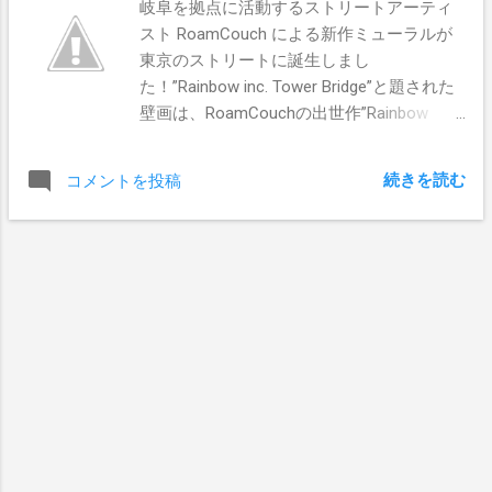
岐阜を拠点に活動するストリートアーティ
スト RoamCouch による新作ミューラルが
東京のストリートに誕生しまし
た！”Rainbow inc. Tower Bridge”と題された
壁画は、RoamCouchの出世作”Rainbow
inc.”（ 参照 ）の続編となります。構想1
年、ステンシル制作1ヶ月と膨大な時間と労
続きを読む
コメントを投稿
力を要した同作に加えて、"London
Calling"、”Secret World”の２作品も同所に同
時に完成しました。 ｢東京は強行軍でした
のでめちゃくちゃ疲れましたが、何とか終
わりました。新しい"Rainbow inc."は切手シ
リーズの新作にもなりました。ハワイ同
様、記念切手のように記念撮影で映えるよ
うに作りましたので、是非訪れて撮影して
頂きたいです。（RoamCouch）｣ “Rainbow
inc. Tower Bridge”は、東京都江東区門前仲
町1丁目13−12でご覧いただけます。
RoamCouchの動向は引き続きお伝えする予