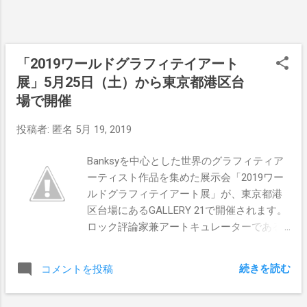
定です。お楽しみに！
「2019ワールドグラフィテイアート
展」5月25日（土）から東京都港区台
場で開催
投稿者:
匿名
5月 19, 2019
Banksyを中心とした世界のグラフィティア
ーティスト作品を集めた展示会「2019ワー
ルドグラフィテイアート展」が、東京都港
区台場にあるGALLERY 21で開催されます。
ロック評論家兼アートキュレーターである
保科好宏氏と手を組み行われる同展では、
Banksy、 INVADER、STIK、D*FACE、DOLK,
続きを読む
コメントを投稿
Martin Whatson等、今をときめくストリー
トアーティストの作品40点以上が展示され