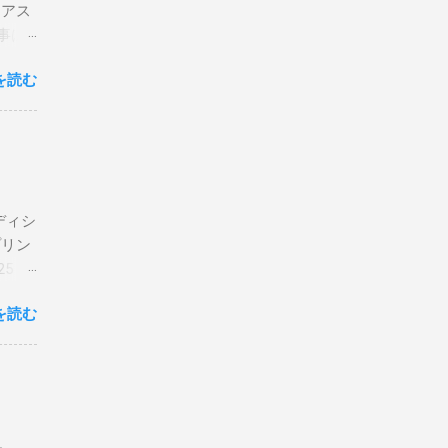
リアス
事は
を読む
×
エディシ
プリン
5 購
を読む