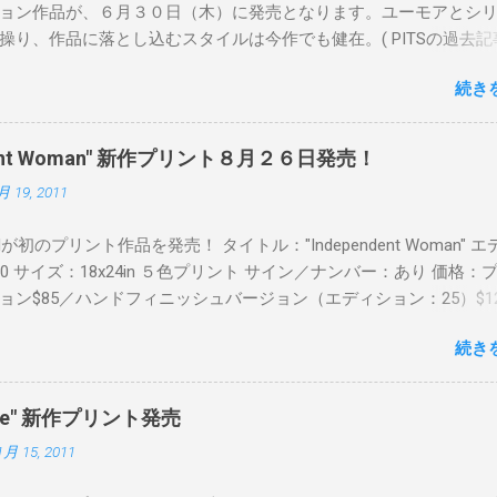
ョン作品が、６月３０日（木）に発売となります。ユーモアとシ
操り、作品に落とし込むスタイルは今作でも健在。( PITSの過去記
 ) 発売日：6月30日(木)19時 タイトル：SWEET KISS カラー：
続き
MINT GREEN/PINK/YELLOW エディション：各色５ サイズ：800mm 
価格：¥16,000(¥17,280) 購入は、 こちら から
pendent Woman" 新作プリント８月２６日発売！
月 19, 2011
Readが初のプリント作品を発売！ タイトル："Independent Woman" 
00 サイズ：18x24in ５色プリント サイン／ナンバー：あり 価格：
ョン$85／ハンドフィニッシュバージョン（エディション：25）$12
２６日に こちら から
続き
mpede" 新作プリント発売
1月 15, 2011