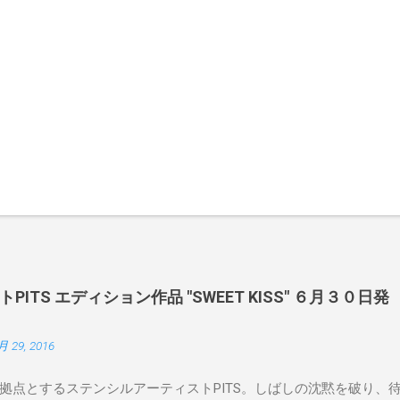
ITS エディション作品 "SWEET KISS" ６月３０日発
月 29, 2016
拠点とするステンシルアーティストPITS。しばしの沈黙を破り、