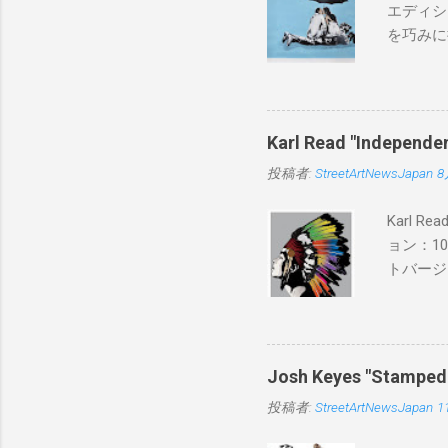
エディシ
を巧みに
こちらから
BLUE/
550mm 
Karl Read "Inde
投稿者:
StreetArtNewsJapan
8
Karl 
ョン：1
トバージ
入は８月
Josh Keyes "Sta
投稿者:
StreetArtNewsJapan
1