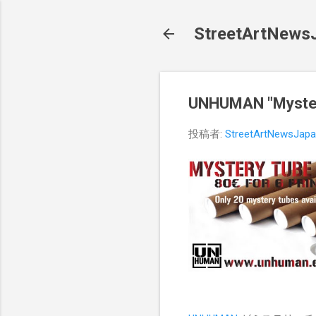
StreetArt
UNHUMAN "Myste
投稿者:
StreetArtNewsJap