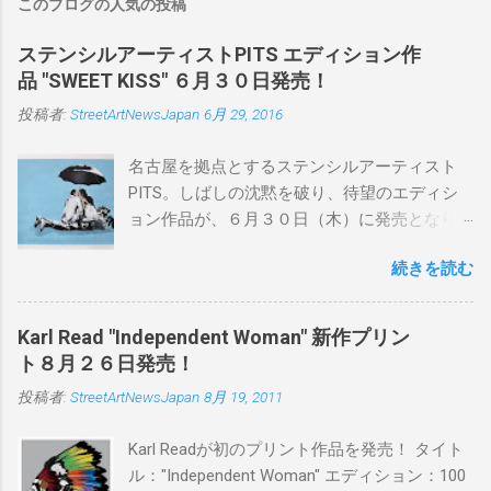
このブログの人気の投稿
ステンシルアーティストPITS エディション作
品 "SWEET KISS" ６月３０日発売！
投稿者:
StreetArtNewsJapan
6月 29, 2016
名古屋を拠点とするステンシルアーティスト
PITS。しばしの沈黙を破り、待望のエディシ
ョン作品が、６月３０日（木）に発売となり
ます。ユーモアとシリアスを巧みに操り、作
続きを読む
品に落とし込むスタイルは今作でも健在。(
PITSの過去記事はこちらから ) 発売日：6月30
日(木)19時 タイトル：SWEET KISS カラー：
Karl Read "Independent Woman" 新作プリン
BLUE/MINT GREEN/PINK/YELLOW エディショ
ト８月２６日発売！
ン：各色５ サイズ：800mm × 550mm 価格：
投稿者:
StreetArtNewsJapan
8月 19, 2011
¥16,000(¥17,280) 購入は、 こちら から
Karl Readが初のプリント作品を発売！ タイト
ル："Independent Woman" エディション：100