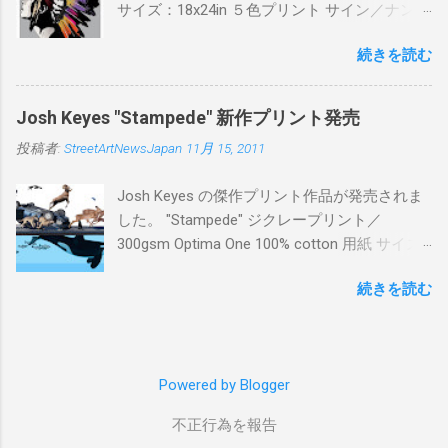
サイズ：18x24in ５色プリント サイン／ナンバ
ー：あり 価格：プリントバージョン$85／ハン
続きを読む
ドフィニッシュバージョン（エディション：
25）$125 購入は８月２６日に こちら から
Josh Keyes "Stampede" 新作プリント発売
投稿者:
StreetArtNewsJapan
11月 15, 2011
Josh Keyes の傑作プリント作品が発売されま
した。 "Stampede" ジクレープリント／
300gsm Optima One 100% cotton 用紙 サイズ:
48" x 22"インチ サイン＆ナンバー：あり エデ
続きを読む
ィション：350 価格: $350 + 送料 購入は こち
ら から
Powered by Blogger
不正行為を報告