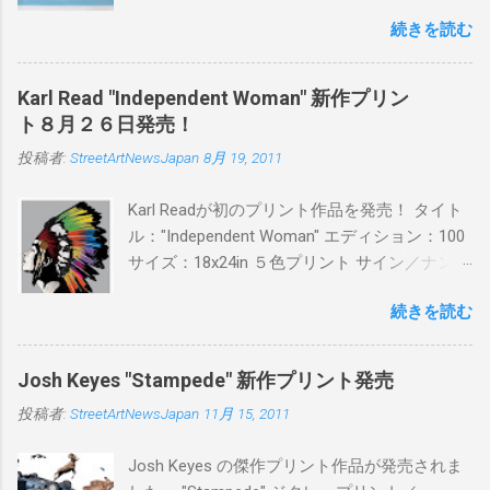
ます。ユーモアとシリアスを巧みに操り、作
続きを読む
品に落とし込むスタイルは今作でも健在。(
PITSの過去記事はこちらから ) 発売日：6月30
日(木)19時 タイトル：SWEET KISS カラー：
Karl Read "Independent Woman" 新作プリン
BLUE/MINT GREEN/PINK/YELLOW エディショ
ト８月２６日発売！
ン：各色５ サイズ：800mm × 550mm 価格：
投稿者:
StreetArtNewsJapan
8月 19, 2011
¥16,000(¥17,280) 購入は、 こちら から
Karl Readが初のプリント作品を発売！ タイト
ル："Independent Woman" エディション：100
サイズ：18x24in ５色プリント サイン／ナンバ
ー：あり 価格：プリントバージョン$85／ハン
続きを読む
ドフィニッシュバージョン（エディション：
25）$125 購入は８月２６日に こちら から
Josh Keyes "Stampede" 新作プリント発売
投稿者:
StreetArtNewsJapan
11月 15, 2011
Josh Keyes の傑作プリント作品が発売されま