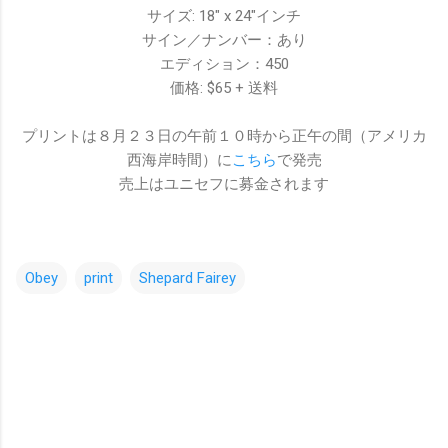
サイズ: 18" x 24"インチ
サイン／ナンバー：あり
エディション：450
価格: $65 + 送料
プリントは８月２３日の午前１０時から正午の間（アメリカ
西海岸時間）に
こちら
で発売
売上はユニセフに募金されます
Obey
print
Shepard Fairey
コ
メ
ン
ト