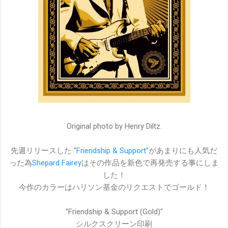
Original photo by Henry Diltz.
先週リリースした "
Friendship & Support
"があまりにも人気だ
った為
Shepard Fairey
はその作品を新色で再発売する事にしま
した！
今作のカラーはハリソン基金のリクエストでゴールド！
"Friendship & Support (Gold)"
シルクスクリーン印刷