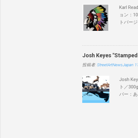
Karl 
ョン：1
トバージ
入は８月
Josh Keyes "Sta
投稿者:
StreetArtNewsJapan
1
Josh 
ト／300g
バー：あり