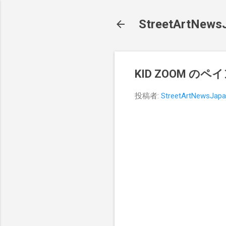
StreetArt
KID ZOOM 
投稿者:
StreetArtNewsJap