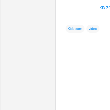
KID Z
Kidzoom
video
コ
メ
ン
ト