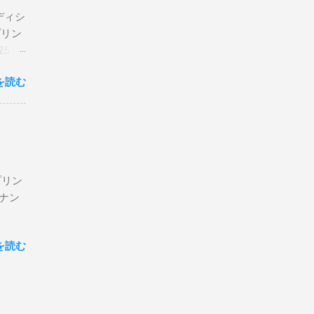
エディシ
プリン
5 購
を読む
プリン
ン＆ナン
を読む