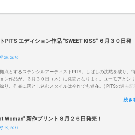
ITS エディション作品 "SWEET KISS" ６月３０日発
月 29, 2016
拠点とするステンシルアーティストPITS。しばしの沈黙を破り、
ョン作品が、６月３０日（木）に発売となります。ユーモアとシ
操り、作品に落とし込むスタイルは今作でも健在。( PITSの過去記
 ) 発売日：6月30日(木)19時 タイトル：SWEET KISS カラー：
続き
MINT GREEN/PINK/YELLOW エディション：各色５ サイズ：800mm 
価格：¥16,000(¥17,280) 購入は、 こちら から
pendent Woman" 新作プリント８月２６日発売！
月 19, 2011