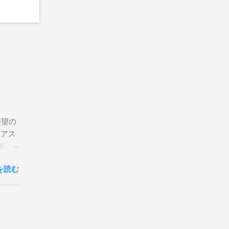
待望の
リアス
事は
を読む
×