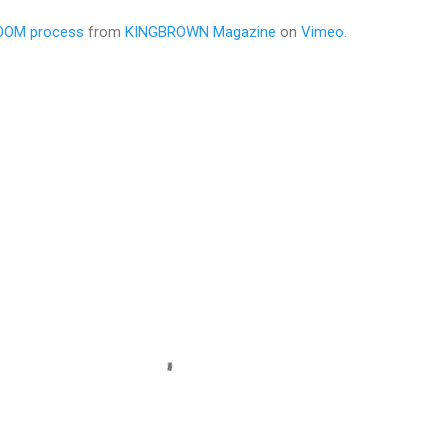
OOM process
from
KINGBROWN Magazine
on
Vimeo
.