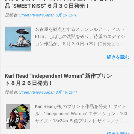
品 "SWEET KISS" ６月３０日発売！
投稿者:
StreetArtNewsJapan
6月 29, 2016
名古屋を拠点とするステンシルアーティスト
PITS。しばしの沈黙を破り、待望のエディシ
ョン作品が、６月３０日（木）に発売となり
ます。ユーモアとシリアスを巧みに操り、作
続きを読む
品に落とし込むスタイルは今作でも健在。(
PITSの過去記事はこちらから ) 発売日：6月30
日(木)19時 タイトル：SWEET KISS カラー：
Karl Read "Independent Woman" 新作プリン
BLUE/MINT GREEN/PINK/YELLOW エディショ
ト８月２６日発売！
ン：各色５ サイズ：800mm × 550mm 価格：
投稿者:
StreetArtNewsJapan
8月 19, 2011
¥16,000(¥17,280) 購入は、 こちら から
Karl Readが初のプリント作品を発売！ タイト
ル："Independent Woman" エディション：100
サイズ：18x24in ５色プリント サイン／ナンバ
ー：あり 価格：プリントバージョン$85／ハン