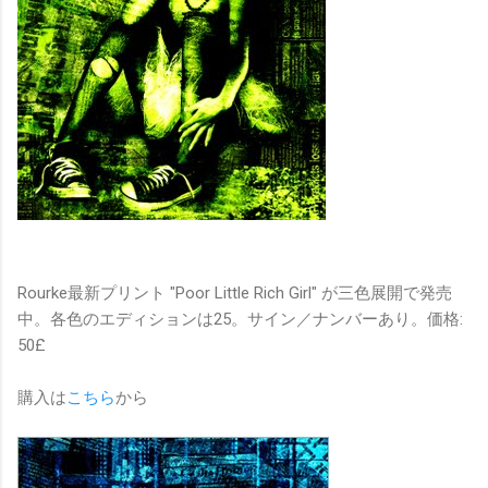
Rourke最新プリント "Poor Little Rich Girl" が三色展開で発売
中。各色のエディションは25。サイン／ナンバーあり。価格:
50£
購入は
こちら
から