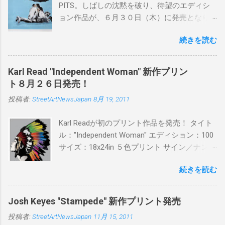
PITS。しばしの沈黙を破り、待望のエディシ
ョン作品が、６月３０日（木）に発売となり
ます。ユーモアとシリアスを巧みに操り、作
続きを読む
品に落とし込むスタイルは今作でも健在。(
PITSの過去記事はこちらから ) 発売日：6月30
日(木)19時 タイトル：SWEET KISS カラー：
Karl Read "Independent Woman" 新作プリン
BLUE/MINT GREEN/PINK/YELLOW エディショ
ト８月２６日発売！
ン：各色５ サイズ：800mm × 550mm 価格：
投稿者:
StreetArtNewsJapan
8月 19, 2011
¥16,000(¥17,280) 購入は、 こちら から
Karl Readが初のプリント作品を発売！ タイト
ル："Independent Woman" エディション：100
サイズ：18x24in ５色プリント サイン／ナンバ
ー：あり 価格：プリントバージョン$85／ハン
続きを読む
ドフィニッシュバージョン（エディション：
25）$125 購入は８月２６日に こちら から
Josh Keyes "Stampede" 新作プリント発売
投稿者:
StreetArtNewsJapan
11月 15, 2011