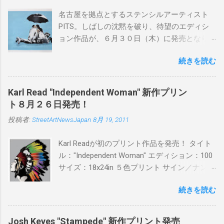
名古屋を拠点とするステンシルアーティスト
PITS。しばしの沈黙を破り、待望のエディシ
ョン作品が、６月３０日（木）に発売となり
ます。ユーモアとシリアスを巧みに操り、作
続きを読む
品に落とし込むスタイルは今作でも健在。(
PITSの過去記事はこちらから ) 発売日：6月30
日(木)19時 タイトル：SWEET KISS カラー：
Karl Read "Independent Woman" 新作プリン
BLUE/MINT GREEN/PINK/YELLOW エディショ
ト８月２６日発売！
ン：各色５ サイズ：800mm × 550mm 価格：
投稿者:
StreetArtNewsJapan
8月 19, 2011
¥16,000(¥17,280) 購入は、 こちら から
Karl Readが初のプリント作品を発売！ タイト
ル："Independent Woman" エディション：100
サイズ：18x24in ５色プリント サイン／ナンバ
ー：あり 価格：プリントバージョン$85／ハン
続きを読む
ドフィニッシュバージョン（エディション：
25）$125 購入は８月２６日に こちら から
Josh Keyes "Stampede" 新作プリント発売