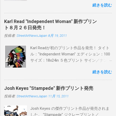
続きを読む
品に落とし込むスタイルは今作でも健在。(
PITSの過去記事はこちらから ) 発売日：6月30
日(木)19時 タイトル：SWEET KISS カラー：
Karl Read "Independent Woman" 新作プリン
BLUE/MINT GREEN/PINK/YELLOW エディショ
ト８月２６日発売！
ン：各色５ サイズ：800mm × 550mm 価格：
投稿者:
StreetArtNewsJapan
8月 19, 2011
¥16,000(¥17,280) 購入は、 こちら から
Karl Readが初のプリント作品を発売！ タイト
ル："Independent Woman" エディション：100
サイズ：18x24in ５色プリント サイン／ナンバ
ー：あり 価格：プリントバージョン$85／ハン
続きを読む
ドフィニッシュバージョン（エディション：
25）$125 購入は８月２６日に こちら から
Josh Keyes "Stampede" 新作プリント発売
投稿者:
StreetArtNewsJapan
11月 15, 2011
Josh Keyes の傑作プリント作品が発売されま
した。 "Stampede" ジクレープリント／