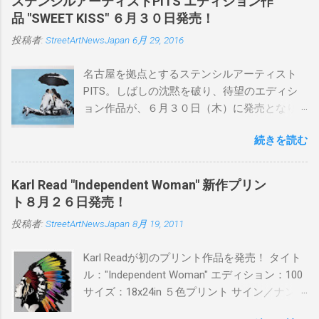
ステンシルアーティストPITS エディション作
品 "SWEET KISS" ６月３０日発売！
投稿者:
StreetArtNewsJapan
6月 29, 2016
名古屋を拠点とするステンシルアーティスト
PITS。しばしの沈黙を破り、待望のエディシ
ョン作品が、６月３０日（木）に発売となり
ます。ユーモアとシリアスを巧みに操り、作
続きを読む
品に落とし込むスタイルは今作でも健在。(
PITSの過去記事はこちらから ) 発売日：6月30
日(木)19時 タイトル：SWEET KISS カラー：
Karl Read "Independent Woman" 新作プリン
BLUE/MINT GREEN/PINK/YELLOW エディショ
ト８月２６日発売！
ン：各色５ サイズ：800mm × 550mm 価格：
投稿者:
StreetArtNewsJapan
8月 19, 2011
¥16,000(¥17,280) 購入は、 こちら から
Karl Readが初のプリント作品を発売！ タイト
ル："Independent Woman" エディション：100
サイズ：18x24in ５色プリント サイン／ナンバ
ー：あり 価格：プリントバージョン$85／ハン