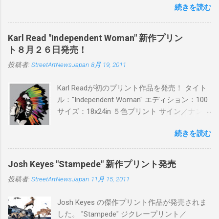
続きを読む
品に落とし込むスタイルは今作でも健在。(
PITSの過去記事はこちらから ) 発売日：6月30
日(木)19時 タイトル：SWEET KISS カラー：
Karl Read "Independent Woman" 新作プリン
BLUE/MINT GREEN/PINK/YELLOW エディショ
ト８月２６日発売！
ン：各色５ サイズ：800mm × 550mm 価格：
投稿者:
StreetArtNewsJapan
8月 19, 2011
¥16,000(¥17,280) 購入は、 こちら から
Karl Readが初のプリント作品を発売！ タイト
ル："Independent Woman" エディション：100
サイズ：18x24in ５色プリント サイン／ナンバ
ー：あり 価格：プリントバージョン$85／ハン
続きを読む
ドフィニッシュバージョン（エディション：
25）$125 購入は８月２６日に こちら から
Josh Keyes "Stampede" 新作プリント発売
投稿者:
StreetArtNewsJapan
11月 15, 2011
Josh Keyes の傑作プリント作品が発売されま
した。 "Stampede" ジクレープリント／