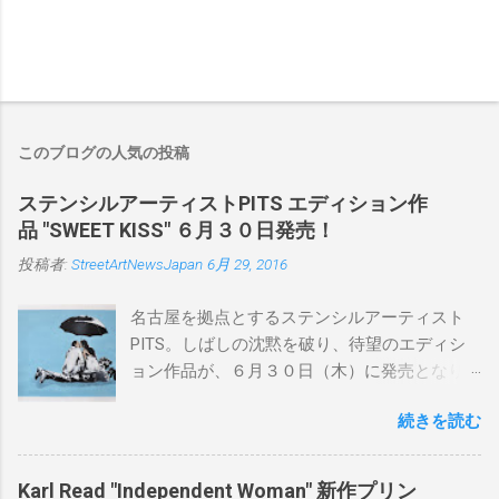
このブログの人気の投稿
ステンシルアーティストPITS エディション作
品 "SWEET KISS" ６月３０日発売！
投稿者:
StreetArtNewsJapan
6月 29, 2016
名古屋を拠点とするステンシルアーティスト
PITS。しばしの沈黙を破り、待望のエディシ
ョン作品が、６月３０日（木）に発売となり
ます。ユーモアとシリアスを巧みに操り、作
続きを読む
品に落とし込むスタイルは今作でも健在。(
PITSの過去記事はこちらから ) 発売日：6月30
日(木)19時 タイトル：SWEET KISS カラー：
Karl Read "Independent Woman" 新作プリン