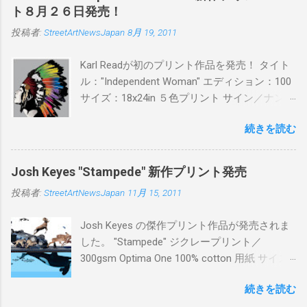
BLUE/MINT GREEN/PINK/YELLOW エディショ
ト８月２６日発売！
ン：各色５ サイズ：800mm × 550mm 価格：
投稿者:
StreetArtNewsJapan
8月 19, 2011
¥16,000(¥17,280) 購入は、 こちら から
Karl Readが初のプリント作品を発売！ タイト
ル："Independent Woman" エディション：100
サイズ：18x24in ５色プリント サイン／ナンバ
ー：あり 価格：プリントバージョン$85／ハン
続きを読む
ドフィニッシュバージョン（エディション：
25）$125 購入は８月２６日に こちら から
Josh Keyes "Stampede" 新作プリント発売
投稿者:
StreetArtNewsJapan
11月 15, 2011
Josh Keyes の傑作プリント作品が発売されま
した。 "Stampede" ジクレープリント／
300gsm Optima One 100% cotton 用紙 サイズ:
48" x 22"インチ サイン＆ナンバー：あり エデ
続きを読む
ィション：350 価格: $350 + 送料 購入は こち