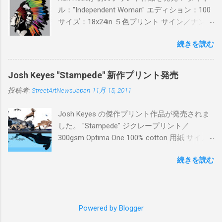
ル："Independent Woman" エディション：100
サイズ：18x24in ５色プリント サイン／ナンバ
ー：あり 価格：プリントバージョン$85／ハン
続きを読む
ドフィニッシュバージョン（エディション：
25）$125 購入は８月２６日に こちら から
Josh Keyes "Stampede" 新作プリント発売
投稿者:
StreetArtNewsJapan
11月 15, 2011
Josh Keyes の傑作プリント作品が発売されま
した。 "Stampede" ジクレープリント／
300gsm Optima One 100% cotton 用紙 サイズ:
48" x 22"インチ サイン＆ナンバー：あり エデ
続きを読む
ィション：350 価格: $350 + 送料 購入は こち
ら から
Powered by Blogger