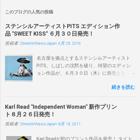
このブログの人気の投稿
ステンシルアーティストPITS エディション作
品 "SWEET KISS" ６月３０日発売！
投稿者:
StreetArtNewsJapan
6月 29, 2016
名古屋を拠点とするステンシルアーティスト
PITS。しばしの沈黙を破り、待望のエディシ
ョン作品が、６月３０日（木）に発売となり
ます。ユーモアとシリアスを巧みに操り、作
続きを読む
品に落とし込むスタイルは今作でも健在。(
PITSの過去記事はこちらから ) 発売日：6月30
日(木)19時 タイトル：SWEET KISS カラー：
Karl Read "Independent Woman" 新作プリン
BLUE/MINT GREEN/PINK/YELLOW エディショ
ト８月２６日発売！
ン：各色５ サイズ：800mm × 550mm 価格：
投稿者:
StreetArtNewsJapan
8月 19, 2011
¥16,000(¥17,280) 購入は、 こちら から
Karl Readが初のプリント作品を発売！ タイト