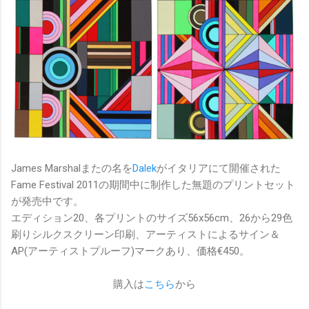
James Marshalまたの名を
Dalek
がイタリアにて開催された
Fame Festival 2011の期間中に制作した無題のプリントセット
が発売中です。
エディション20、各プリントのサイズ56x56cm、26から29色
刷りシルクスクリーン印刷、アーティストによるサイン＆
AP(アーティストプルーフ)マークあり、価格€450。
購入は
こちら
から