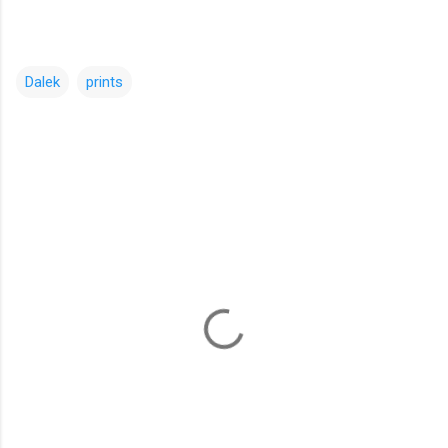
Dalek
prints
コ
メ
ン
ト