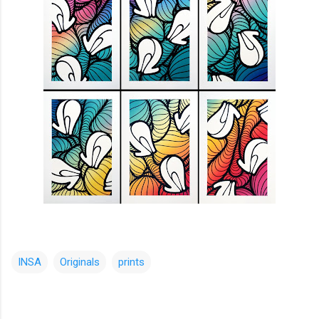
INSA
Originals
prints
コ
メ