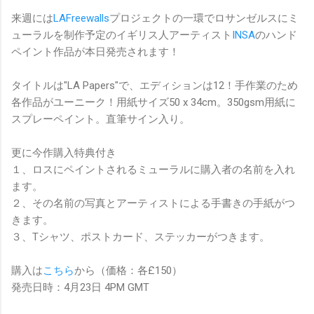
来週には
LAFreewalls
プロジェクトの一環でロサンゼルスにミ
ューラルを制作予定のイギリス人アーティスト
INSA
のハンド
ペイント作品が本日発売されます！
タイトルは"LA Papers"で、エディションは12！手作業のため
各作品がユーニーク！用紙サイズ50 x 34cm。350gsm用紙に
スプレーペイント。直筆サイン入り。
更に今作購入特典付き
１、ロスにペイントされるミューラルに購入者の名前を入れ
ます。
２、その名前の写真とアーティストによる手書きの手紙がつ
きます。
３、Tシャツ、ポストカード、ステッカーがつきます。
購入は
こちら
から（価格：各£150）
発売日時：4月23日 4PM GMT