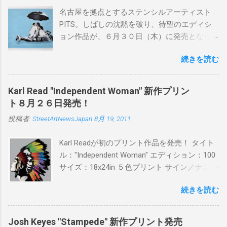
名古屋を拠点とするステンシルアーティスト
PITS。しばしの沈黙を破り、待望のエディシ
ョン作品が、６月３０日（木）に発売となり
ます。ユーモアとシリアスを巧みに操り、作
続きを読む
品に落とし込むスタイルは今作でも健在。(
PITSの過去記事はこちらから ) 発売日：6月30
日(木)19時 タイトル：SWEET KISS カラー：
Karl Read "Independent Woman" 新作プリン
BLUE/MINT GREEN/PINK/YELLOW エディショ
ト８月２６日発売！
ン：各色５ サイズ：800mm × 550mm 価格：
投稿者:
StreetArtNewsJapan
8月 19, 2011
¥16,000(¥17,280) 購入は、 こちら から
Karl Readが初のプリント作品を発売！ タイト
ル："Independent Woman" エディション：100
サイズ：18x24in ５色プリント サイン／ナンバ
ー：あり 価格：プリントバージョン$85／ハン
続きを読む
ドフィニッシュバージョン（エディション：
25）$125 購入は８月２６日に こちら から
Josh Keyes "Stampede" 新作プリント発売