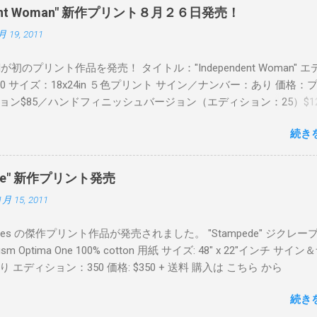
pendent Woman" 新作プリント８月２６日発売！
月 19, 2011
Readが初のプリント作品を発売！ タイトル："Independent Woman" 
00 サイズ：18x24in ５色プリント サイン／ナンバー：あり 価格：
ョン$85／ハンドフィニッシュバージョン（エディション：25）$12
２６日に こちら から
続き
mpede" 新作プリント発売
1月 15, 2011
Keyes の傑作プリント作品が発売されました。 "Stampede" ジクレー
sm Optima One 100% cotton 用紙 サイズ: 48" x 22"インチ サイ
 エディション：350 価格: $350 + 送料 購入は こちら から
続き