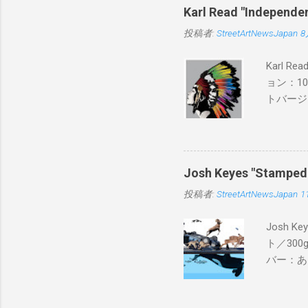
Karl Read "Inde
投稿者:
StreetArtNewsJapan
8
Karl 
ョン：1
トバージ
入は８月
Josh Keyes "Sta
投稿者:
StreetArtNewsJapan
1
Josh 
ト／300g
バー：あり