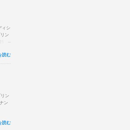
エディシ
プリン
5 購
を読む
プリン
ン＆ナン
を読む