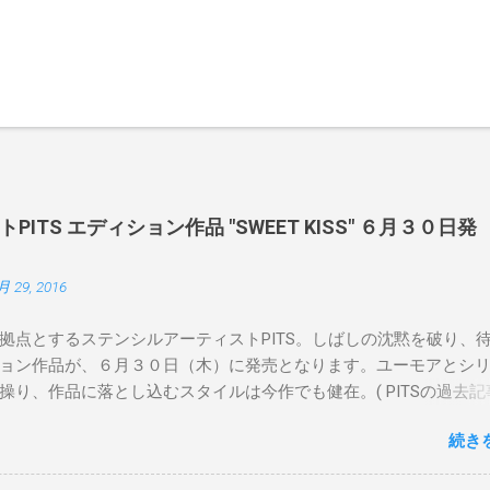
ITS エディション作品 "SWEET KISS" ６月３０日発
月 29, 2016
拠点とするステンシルアーティストPITS。しばしの沈黙を破り、
ョン作品が、６月３０日（木）に発売となります。ユーモアとシ
操り、作品に落とし込むスタイルは今作でも健在。( PITSの過去記
 ) 発売日：6月30日(木)19時 タイトル：SWEET KISS カラー：
続き
MINT GREEN/PINK/YELLOW エディション：各色５ サイズ：800mm 
価格：¥16,000(¥17,280) 購入は、 こちら から