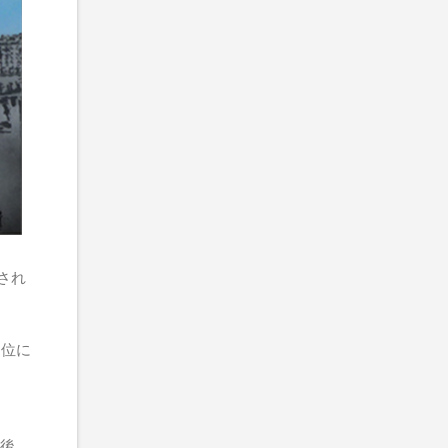
され
£位に
後、