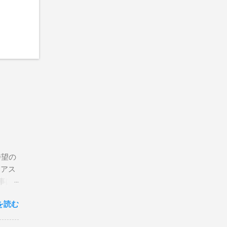
待望の
リアス
事は
を読む
×