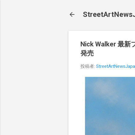
StreetArt
Nick Walker 最新
発売
投稿者:
StreetArtNewsJap