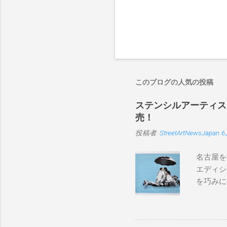
このブログの人気の投稿
ステンシルアーティストP
売！
投稿者:
StreetArtNewsJapan
6
名古屋を
エディシ
を巧みに
こちらから
BLUE/
550mm 