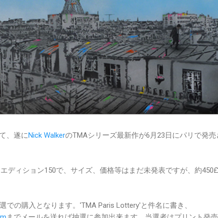
経て、遂に
Nick Walker
のTMAシリーズ最新作が6月23日にパリで発売
er Paris"はエディション150で、サイズ、価格等はまだ未発表ですが、約450
購入となります。'TMA Paris Lottery'と件名に書き、
om
までメールを送れば抽選に参加出来ます。当選者はプリント発売