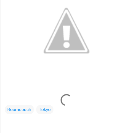
Roamcouch
Tokyo
コ
メ