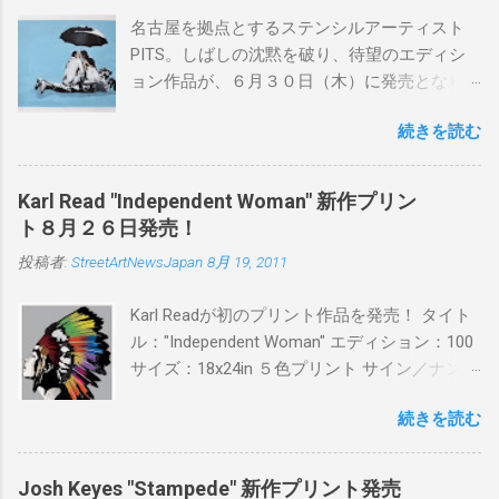
名古屋を拠点とするステンシルアーティスト
PITS。しばしの沈黙を破り、待望のエディシ
ョン作品が、６月３０日（木）に発売となり
ます。ユーモアとシリアスを巧みに操り、作
続きを読む
品に落とし込むスタイルは今作でも健在。(
PITSの過去記事はこちらから ) 発売日：6月30
日(木)19時 タイトル：SWEET KISS カラー：
Karl Read "Independent Woman" 新作プリン
BLUE/MINT GREEN/PINK/YELLOW エディショ
ト８月２６日発売！
ン：各色５ サイズ：800mm × 550mm 価格：
投稿者:
StreetArtNewsJapan
8月 19, 2011
¥16,000(¥17,280) 購入は、 こちら から
Karl Readが初のプリント作品を発売！ タイト
ル："Independent Woman" エディション：100
サイズ：18x24in ５色プリント サイン／ナンバ
ー：あり 価格：プリントバージョン$85／ハン
続きを読む
ドフィニッシュバージョン（エディション：
25）$125 購入は８月２６日に こちら から
Josh Keyes "Stampede" 新作プリント発売