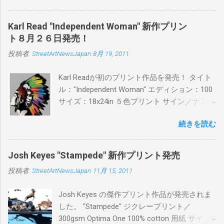
PITSの過去記事はこちらから ) 発売日：6月30
日(木)19時 タイトル：SWEET KISS カラー：
Karl Read "Independent Woman" 新作プリン
BLUE/MINT GREEN/PINK/YELLOW エディショ
ト８月２６日発売！
ン：各色５ サイズ：800mm × 550mm 価格：
投稿者:
StreetArtNewsJapan
8月 19, 2011
¥16,000(¥17,280) 購入は、 こちら から
Karl Readが初のプリント作品を発売！ タイト
ル："Independent Woman" エディション：100
サイズ：18x24in ５色プリント サイン／ナンバ
ー：あり 価格：プリントバージョン$85／ハン
続きを読む
ドフィニッシュバージョン（エディション：
25）$125 購入は８月２６日に こちら から
Josh Keyes "Stampede" 新作プリント発売
投稿者:
StreetArtNewsJapan
11月 15, 2011
Josh Keyes の傑作プリント作品が発売されま
した。 "Stampede" ジクレープリント／
300gsm Optima One 100% cotton 用紙 サイズ: