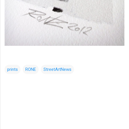
prints
RONE
StreetArtNews
コ
メ
ン
ト