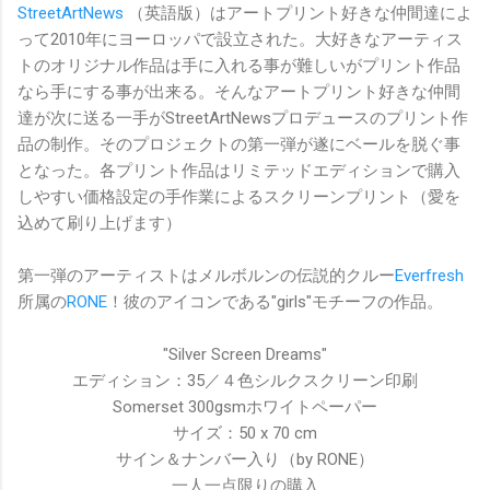
StreetArtNews
（英語版）はアートプリント好きな仲間達によ
って2010年にヨーロッパで設立された。大好きなアーティス
トのオリジナル作品は手に入れる事が難しいがプリント作品
なら手にする事が出来る。そんなアートプリント好きな仲間
達が次に送る一手がStreetArtNewsプロデュースのプリント作
品の制作。そのプロジェクトの第一弾が遂にベールを脱ぐ事
となった。各プリント作品はリミテッドエディションで購入
しやすい価格設定の手作業によるスクリーンプリント（愛を
込めて刷り上げます）
第一弾のアーティストはメルボルンの伝説的クルー
Everfresh
所属の
RONE
！彼のアイコンである"girls"モチーフの作品。
"Silver Screen Dreams"
エディション：35／４色シルクスクリーン印刷
Somerset 300gsmホワイトペーパー
サイズ：50 x 70 cm
サイン＆ナンバー入り（by RONE）
一人一点限りの購入