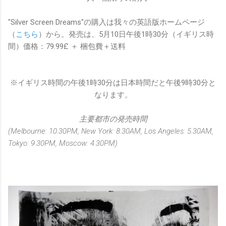
"Silver Screen Dreams"の購入は我々の英語版ホームページ
（
こちら
）から。発売は、5月10日午後1時30分（イギリス時
間）価格：79.99£ ＋ 梱包費＋送料
※イギリス時間の午後1時30分は日本時間だと午後9時30分と
なります。
主要都市の発売時間
(Melbourne: 10.30PM, New York: 8.30AM, Los Angeles: 5.30AM,
Tokyo: 9.30PM, Moscow: 4.30PM)