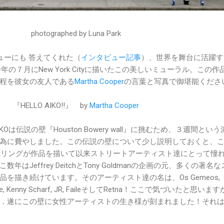
photographed by Luna Park
ビューにも 答えてくれた（
インタビュー記事
）、世界を舞台に活躍す
年の７月にNew York Cityに描いたこの美しいミューラル。この作
程を彼女の友人である
Martha Cooper
の言葉と写真で御堪能くださ
『HELLO AIKO!!』 by
Martha Cooper
は伝説の壁『Houston Bowery wall』に挑むため、３週間という
為に費やしました。この伝説の壁について少し説明しておくと、
・へリングが作品を描いて以来ストリートアーティスト達にとって憧
はJeffrey DeitchとTony Goldmanの企画の元、多くの著名
を描き続けています。そのアーティスト達の名は、Os Gemeos,
y McGee, Kenny Scharf, JR, FaileそしてRetna！ここで気づいたと思い
．遂にこの壁に女性アーティストの生き様が刻まれました！それ