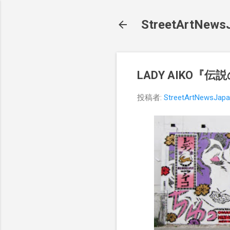
StreetArt
LADY AIKO『伝説
投稿者:
StreetArtNewsJap