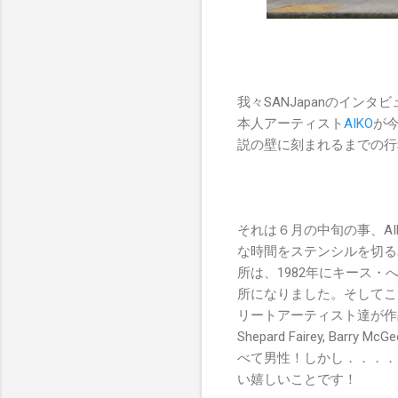
我々SANJapanのインタ
本人アーティスト
AIKO
が今
説の壁に刻まれるまでの行
それは６月の中旬の事、AIKO
な時間をステンシルを切る
所は、1982年にキース
所になりました。そしてここ数年
リートアーティスト達が作品
Shepard Fairey, Barr
べて男性！しかし．．．．
い嬉しいことです！