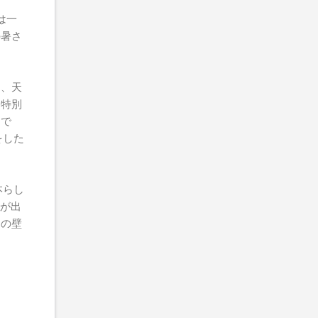
は一
の暑さ
り、天
う特別
うで
をした
本らし
業が出
この壁