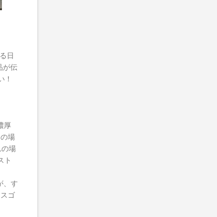
る日
品が伝
い！
濃厚
この場
れの場
なスト
ますが、す
はスゴ