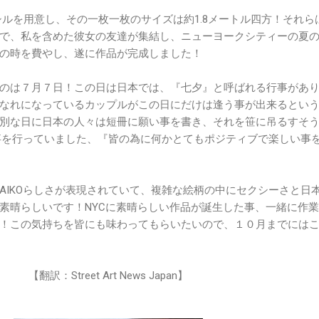
ンシルを用意し、その一枚一枚のサイズは約1.8メートル四方！それら
で、私を含めた彼女の友達が集結し、ニューヨークシティーの夏
の時を費やし、遂に作品が完成しました！
のは７月７日！この日は日本では、『七夕』と呼ばれる行事があ
なれになっているカップルがこの日にだけは逢う事が出来るとい
別な日に日本の人々は短冊に願い事を書き、それを笹に吊るすそ
な事を行っていました、『皆の為に何かとてもポジティブで楽しい事
AIKOらしさが表現されていて、複雑な絵柄の中にセクシーさと日
素晴らしいです！NYCに素晴らしい作品が誕生した事、一緒に作
！この気持ちを皆にも味わってもらいたいので、１０月までには
【翻訳：Street Art News Japan】