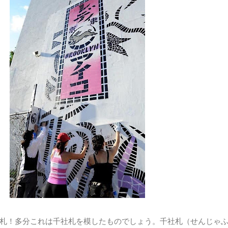
札！多分これは千社札を模したものでしょう。千社札（せんじゃ