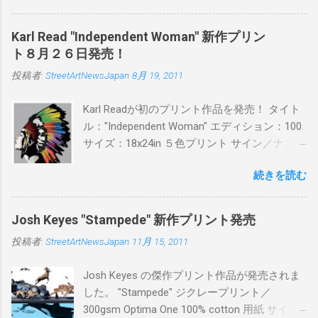
PITSの過去記事はこちらから ) 発売日：6月30
日(木)19時 タイトル：SWEET KISS カラー：
Karl Read "Independent Woman" 新作プリン
BLUE/MINT GREEN/PINK/YELLOW エディショ
ト８月２６日発売！
ン：各色５ サイズ：800mm × 550mm 価格：
投稿者:
StreetArtNewsJapan
8月 19, 2011
¥16,000(¥17,280) 購入は、 こちら から
Karl Readが初のプリント作品を発売！ タイト
ル："Independent Woman" エディション：100
サイズ：18x24in ５色プリント サイン／ナンバ
ー：あり 価格：プリントバージョン$85／ハン
続きを読む
ドフィニッシュバージョン（エディション：
25）$125 購入は８月２６日に こちら から
Josh Keyes "Stampede" 新作プリント発売
投稿者:
StreetArtNewsJapan
11月 15, 2011
Josh Keyes の傑作プリント作品が発売されま
した。 "Stampede" ジクレープリント／
300gsm Optima One 100% cotton 用紙 サイズ: