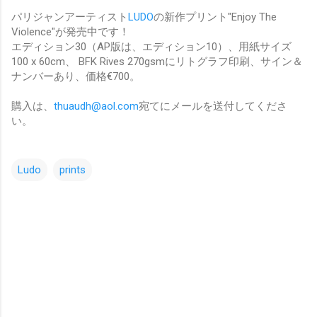
パリジャンアーティスト
LUDO
の新作プリント"Enjoy The
Violence"が発売中です！
エディション30（AP版は、エディション10）、用紙サイズ
100 x 60cm、 BFK Rives 270gsmにリトグラフ印刷、サイン＆
ナンバーあり、価格€700。
購入は、
thuaudh@aol.com
宛てにメールを送付してくださ
い。
Ludo
prints
コ
メ
ン
ト