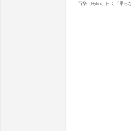
百樂（Hykrx）曰く『乗