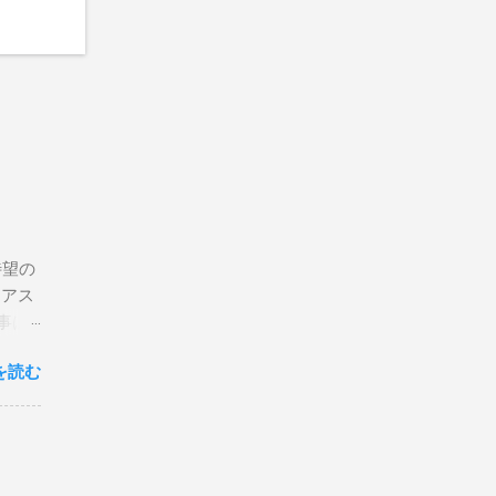
待望の
リアス
事は
を読む
×