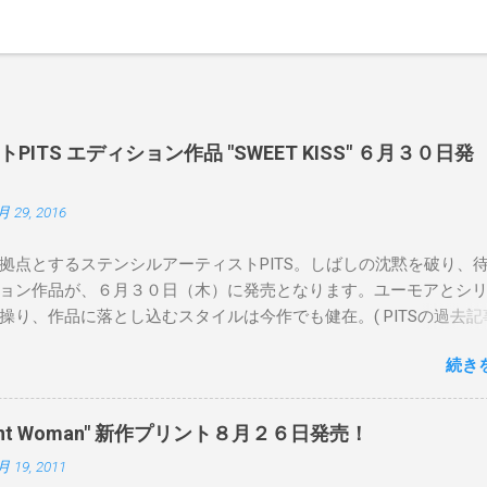
ITS エディション作品 "SWEET KISS" ６月３０日発
月 29, 2016
拠点とするステンシルアーティストPITS。しばしの沈黙を破り、
ョン作品が、６月３０日（木）に発売となります。ユーモアとシ
操り、作品に落とし込むスタイルは今作でも健在。( PITSの過去記
 ) 発売日：6月30日(木)19時 タイトル：SWEET KISS カラー：
続き
MINT GREEN/PINK/YELLOW エディション：各色５ サイズ：800mm 
価格：¥16,000(¥17,280) 購入は、 こちら から
pendent Woman" 新作プリント８月２６日発売！
月 19, 2011