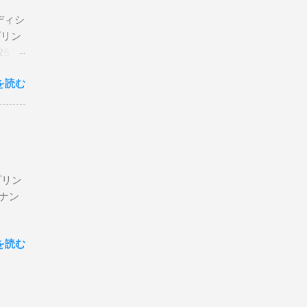
エディシ
プリン
5 購
を読む
プリン
ン＆ナン
を読む