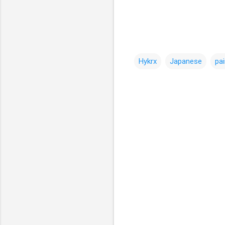
Hykrx
Japanese
pai
コ
メ
ン
ト