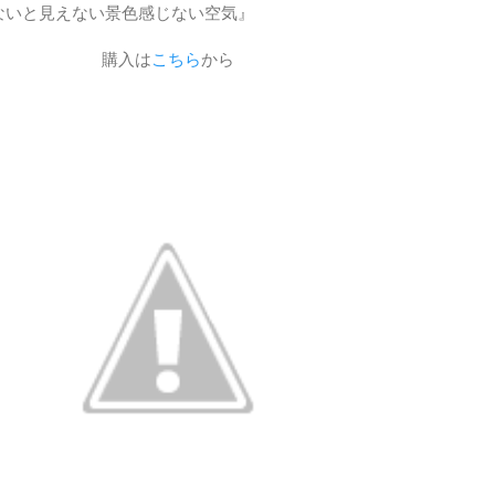
らないと見えない景色感じない空気』
購入は
こちら
から