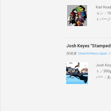
Karl 
ョン：1
トバージ
入は８月
Josh Keyes "Sta
投稿者:
StreetArtNewsJapan
1
Josh 
ト／300g
バー：あり