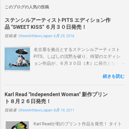
このブログの人気の投稿
ステンシルアーティストPITS エディション作
品 "SWEET KISS" ６月３０日発売！
投稿者:
StreetArtNewsJapan
6月 29, 2016
名古屋を拠点とするステンシルアーティスト
PITS。しばしの沈黙を破り、待望のエディシ
ョン作品が、６月３０日（木）に発売となり
ます。ユーモアとシリアスを巧みに操り、作
続きを読む
品に落とし込むスタイルは今作でも健在。(
PITSの過去記事はこちらから ) 発売日：6月30
日(木)19時 タイトル：SWEET KISS カラー：
Karl Read "Independent Woman" 新作プリン
BLUE/MINT GREEN/PINK/YELLOW エディショ
ト８月２６日発売！
ン：各色５ サイズ：800mm × 550mm 価格：
投稿者:
StreetArtNewsJapan
8月 19, 2011
¥16,000(¥17,280) 購入は、 こちら から
Karl Readが初のプリント作品を発売！ タイト