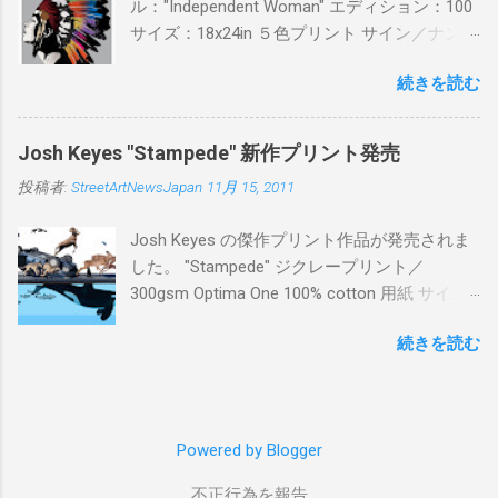
ル："Independent Woman" エディション：100
サイズ：18x24in ５色プリント サイン／ナンバ
ー：あり 価格：プリントバージョン$85／ハン
続きを読む
ドフィニッシュバージョン（エディション：
25）$125 購入は８月２６日に こちら から
Josh Keyes "Stampede" 新作プリント発売
投稿者:
StreetArtNewsJapan
11月 15, 2011
Josh Keyes の傑作プリント作品が発売されま
した。 "Stampede" ジクレープリント／
300gsm Optima One 100% cotton 用紙 サイズ:
48" x 22"インチ サイン＆ナンバー：あり エデ
続きを読む
ィション：350 価格: $350 + 送料 購入は こち
ら から
Powered by Blogger
不正行為を報告