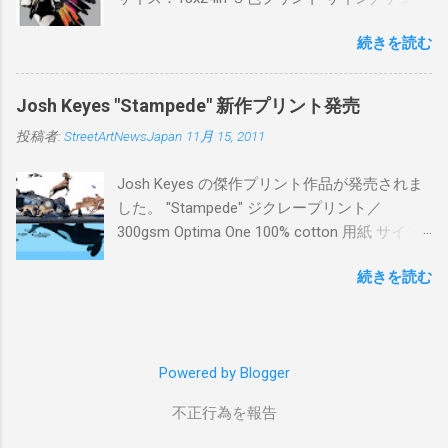
ー：あり 価格：プリントバージョン$85／ハン
続きを読む
ドフィニッシュバージョン（エディション：
25）$125 購入は８月２６日に こちら から
Josh Keyes "Stampede" 新作プリント発売
投稿者:
StreetArtNewsJapan
11月 15, 2011
Josh Keyes の傑作プリント作品が発売されま
した。 "Stampede" ジクレープリント／
300gsm Optima One 100% cotton 用紙 サイズ:
48" x 22"インチ サイン＆ナンバー：あり エデ
続きを読む
ィション：350 価格: $350 + 送料 購入は こち
ら から
Powered by Blogger
不正行為を報告