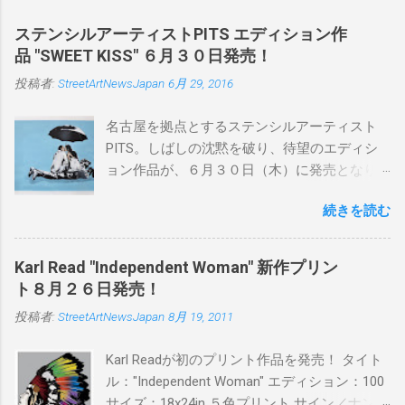
ステンシルアーティストPITS エディション作
品 "SWEET KISS" ６月３０日発売！
投稿者:
StreetArtNewsJapan
6月 29, 2016
名古屋を拠点とするステンシルアーティスト
PITS。しばしの沈黙を破り、待望のエディシ
ョン作品が、６月３０日（木）に発売となり
ます。ユーモアとシリアスを巧みに操り、作
続きを読む
品に落とし込むスタイルは今作でも健在。(
PITSの過去記事はこちらから ) 発売日：6月30
日(木)19時 タイトル：SWEET KISS カラー：
Karl Read "Independent Woman" 新作プリン
BLUE/MINT GREEN/PINK/YELLOW エディショ
ト８月２６日発売！
ン：各色５ サイズ：800mm × 550mm 価格：
投稿者:
StreetArtNewsJapan
8月 19, 2011
¥16,000(¥17,280) 購入は、 こちら から
Karl Readが初のプリント作品を発売！ タイト
ル："Independent Woman" エディション：100
サイズ：18x24in ５色プリント サイン／ナンバ