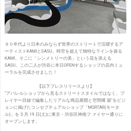
９０年代より日本のみならず世界のストリートで活躍するア
ーティストKAMIとSASU。時空を超えて独特なラインを操る
KAMI。そこに「シンメトリーの美」という花を添える
SASU。この二人が渋谷に本日OPENするショップの店内ミュ
ーラルを完成させました！
【以下プレスリリースより】
"アパレルショップから見るストリートスタイルではなく、プ
レイヤー目線で編集したリアルな商品展開と空間構 築"をビジ
ョンに掲げたコンセプチュアルショップ「MORTAR(モータ
ル)」を 3 月 19 日(土)に東京・渋谷区神南フ ァイヤー通りに
オープンします。