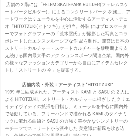
店舗の 2 階には「FELEM SKATEPARK BUILDER(フェレムスケ
ートパークビルダー)」によるコンクリートパーク を施工。ア
ートワークはミューラルを中心に活動するアーティストデュ
オ「HITOTZUKI(ヒトツキ)」が担当。外装 にはプロスケータ
ーでフォトグラファーの「荒木塁氏」が撮影した写真とコラ
ボレートしたエクスクルーシブな作 品を制作。運営は日本の
ストリートカルチャー・スケートカルチャーを黎明期より支
え続ける国内最大手のアク ションスポーツ関連企業。国内外
の様々なファッションカテゴリーから自由にアイテムセレク
トし「ストリートの 今」を提案する。
店舗内装・外装：アーティスト“HITOTZUKI”
1999 年に結成された、アーティスト KAMI と SASU の 2 人に
よる HITOTZUKI。ストリート・カルチャーに根ざし たクリエ
イティヴィティの拡張を目指し、ミューラルを中心に国内外
で活動している。フリーハンドで描かれる KAMI のダイナミ
ックに流れる曲線と SASU の力強く華やかなシンメトリーの
モチーフでストリートから派生した 美意識に新風を吹き込
み、色鮮やかで斬新な風景を残し続けてい