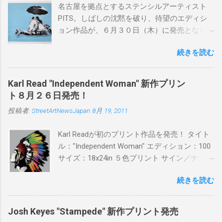
名古屋を拠点とするステンシルアーティスト
PITS。しばしの沈黙を破り、待望のエディシ
ョン作品が、６月３０日（木）に発売となり
ます。ユーモアとシリアスを巧みに操り、作
続きを読む
品に落とし込むスタイルは今作でも健在。(
PITSの過去記事はこちらから ) 発売日：6月30
日(木)19時 タイトル：SWEET KISS カラー：
Karl Read "Independent Woman" 新作プリン
BLUE/MINT GREEN/PINK/YELLOW エディショ
ト８月２６日発売！
ン：各色５ サイズ：800mm × 550mm 価格：
投稿者:
StreetArtNewsJapan
8月 19, 2011
¥16,000(¥17,280) 購入は、 こちら から
Karl Readが初のプリント作品を発売！ タイト
ル："Independent Woman" エディション：100
サイズ：18x24in ５色プリント サイン／ナンバ
ー：あり 価格：プリントバージョン$85／ハン
続きを読む
ドフィニッシュバージョン（エディション：
25）$125 購入は８月２６日に こちら から
Josh Keyes "Stampede" 新作プリント発売