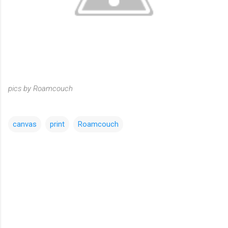
pics by Roamcouch
canvas
print
Roamcouch
コ
メ
ン
ト