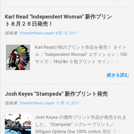
PITSの過去記事はこちらから ) 発売日：6月30
日(木)19時 タイトル：SWEET KISS カラー：
Karl Read "Independent Woman" 新作プリン
BLUE/MINT GREEN/PINK/YELLOW エディショ
ト８月２６日発売！
ン：各色５ サイズ：800mm × 550mm 価格：
投稿者:
StreetArtNewsJapan
8月 19, 2011
¥16,000(¥17,280) 購入は、 こちら から
Karl Readが初のプリント作品を発売！ タイト
ル："Independent Woman" エディション：100
サイズ：18x24in ５色プリント サイン／ナンバ
ー：あり 価格：プリントバージョン$85／ハン
続きを読む
ドフィニッシュバージョン（エディション：
25）$125 購入は８月２６日に こちら から
Josh Keyes "Stampede" 新作プリント発売
投稿者:
StreetArtNewsJapan
11月 15, 2011
Josh Keyes の傑作プリント作品が発売されま
した。 "Stampede" ジクレープリント／
300gsm Optima One 100% cotton 用紙 サイズ: