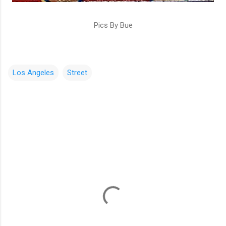
Pics By Bue
Los Angeles
Street
コ
メ
ン
ト