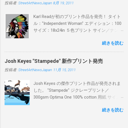
投稿者:
StreetArtNewsJapan
8月 19, 2011
¥16,000(¥17,280) 購入は、 こちら から
Karl Readが初のプリント作品を発売！ タイト
ル："Independent Woman" エディション：100
サイズ：18x24in ５色プリント サイン／ナンバ
ー：あり 価格：プリントバージョン$85／ハン
続きを読む
ドフィニッシュバージョン（エディション：
25）$125 購入は８月２６日に こちら から
Josh Keyes "Stampede" 新作プリント発売
投稿者:
StreetArtNewsJapan
11月 15, 2011
Josh Keyes の傑作プリント作品が発売されま
した。 "Stampede" ジクレープリント／
300gsm Optima One 100% cotton 用紙 サイズ:
48" x 22"インチ サイン＆ナンバー：あり エデ
続きを読む
ィション：350 価格: $350 + 送料 購入は こち
ら から