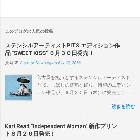
このブログの人気の投稿
ステンシルアーティストPITS エディション作
品 "SWEET KISS" ６月３０日発売！
投稿者:
StreetArtNewsJapan
6月 29, 2016
名古屋を拠点とするステンシルアーティスト
PITS。しばしの沈黙を破り、待望のエディシ
ョン作品が、６月３０日（木）に発売となり
ます。ユーモアとシリアスを巧みに操り、作
続きを読む
品に落とし込むスタイルは今作でも健在。(
PITSの過去記事はこちらから ) 発売日：6月30
日(木)19時 タイトル：SWEET KISS カラー：
Karl Read "Independent Woman" 新作プリン
BLUE/MINT GREEN/PINK/YELLOW エディショ
ト８月２６日発売！
ン：各色５ サイズ：800mm × 550mm 価格：