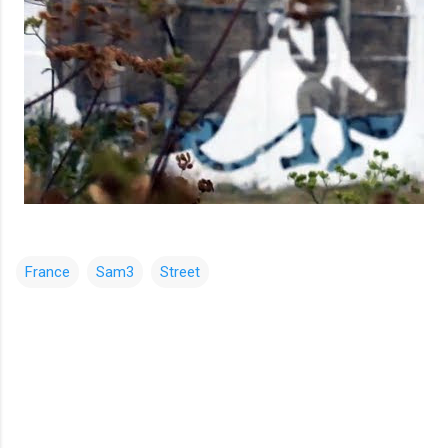
France
Sam3
Street
コ
メ
ン
ト