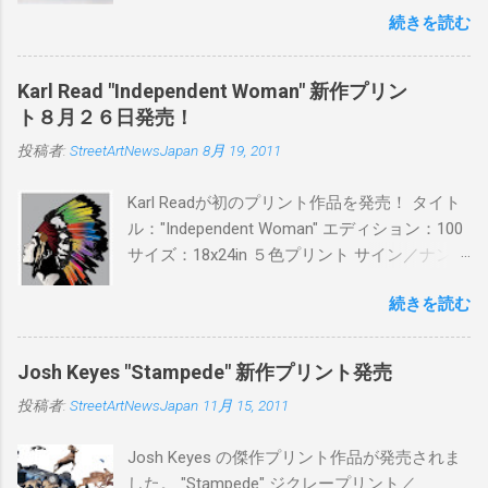
続きを読む
品に落とし込むスタイルは今作でも健在。(
PITSの過去記事はこちらから ) 発売日：6月30
日(木)19時 タイトル：SWEET KISS カラー：
Karl Read "Independent Woman" 新作プリン
BLUE/MINT GREEN/PINK/YELLOW エディショ
ト８月２６日発売！
ン：各色５ サイズ：800mm × 550mm 価格：
投稿者:
StreetArtNewsJapan
8月 19, 2011
¥16,000(¥17,280) 購入は、 こちら から
Karl Readが初のプリント作品を発売！ タイト
ル："Independent Woman" エディション：100
サイズ：18x24in ５色プリント サイン／ナンバ
ー：あり 価格：プリントバージョン$85／ハン
続きを読む
ドフィニッシュバージョン（エディション：
25）$125 購入は８月２６日に こちら から
Josh Keyes "Stampede" 新作プリント発売
投稿者:
StreetArtNewsJapan
11月 15, 2011
Josh Keyes の傑作プリント作品が発売されま
した。 "Stampede" ジクレープリント／