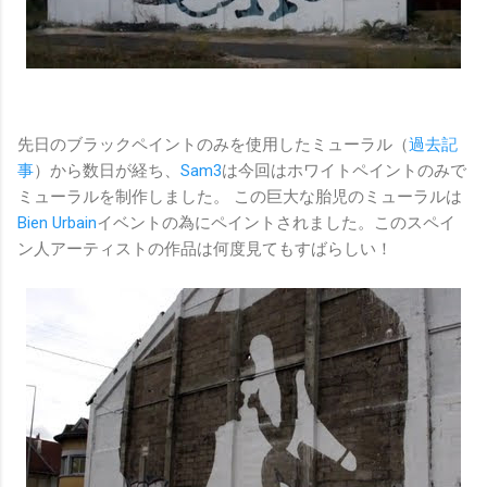
先日のブラックペイントのみを使用したミューラル（
過去記
事
）から数日が経ち、
Sam3
は今回はホワイトペイントのみで
ミューラルを制作しました。 この巨大な胎児のミューラルは
Bien Urbain
イベントの為にペイントされました。このスペイ
ン人アーティストの作品は何度見てもすばらしい！