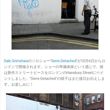
Dale Grimshaw
のソロショー"
Semi-Detached
"が10月6日からロ
ンドンで開催されます。ショーの準備体操という感じで、彼
は新作ストリートピースをロンドンのHansbury Streetにペイ
ントしました。"Semi-Detached"の様子はまた後日お伝えしま
す。お楽しみに！