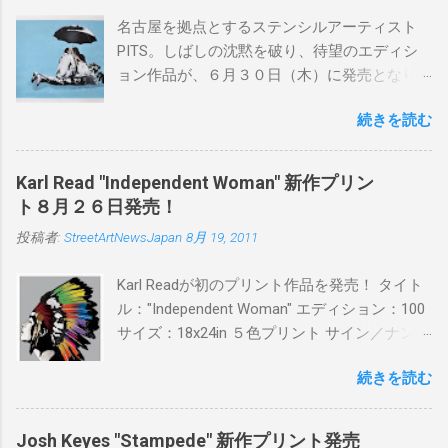
名古屋を拠点とするステンシルアーティスト
PITS。しばしの沈黙を破り、待望のエディシ
ョン作品が、６月３０日（木）に発売となり
ます。ユーモアとシリアスを巧みに操り、作
続きを読む
品に落とし込むスタイルは今作でも健在。(
PITSの過去記事はこちらから ) 発売日：6月30
日(木)19時 タイトル：SWEET KISS カラー：
Karl Read "Independent Woman" 新作プリン
BLUE/MINT GREEN/PINK/YELLOW エディショ
ト８月２６日発売！
ン：各色５ サイズ：800mm × 550mm 価格：
投稿者:
StreetArtNewsJapan
8月 19, 2011
¥16,000(¥17,280) 購入は、 こちら から
Karl Readが初のプリント作品を発売！ タイト
ル："Independent Woman" エディション：100
サイズ：18x24in ５色プリント サイン／ナンバ
ー：あり 価格：プリントバージョン$85／ハン
続きを読む
ドフィニッシュバージョン（エディション：
25）$125 購入は８月２６日に こちら から
Josh Keyes "Stampede" 新作プリント発売