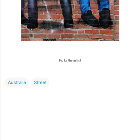
Pic by the artist
Australia
Street
コ
メ
ン
ト