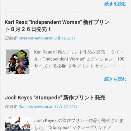
続きを読む
品に落とし込むスタイルは今作でも健在。(
PITSの過去記事はこちらから ) 発売日：6月30
日(木)19時 タイトル：SWEET KISS カラー：
Karl Read "Independent Woman" 新作プリン
BLUE/MINT GREEN/PINK/YELLOW エディショ
ト８月２６日発売！
ン：各色５ サイズ：800mm × 550mm 価格：
投稿者:
StreetArtNewsJapan
8月 19, 2011
¥16,000(¥17,280) 購入は、 こちら から
Karl Readが初のプリント作品を発売！ タイト
ル："Independent Woman" エディション：100
サイズ：18x24in ５色プリント サイン／ナンバ
ー：あり 価格：プリントバージョン$85／ハン
続きを読む
ドフィニッシュバージョン（エディション：
25）$125 購入は８月２６日に こちら から
Josh Keyes "Stampede" 新作プリント発売
投稿者:
StreetArtNewsJapan
11月 15, 2011
Josh Keyes の傑作プリント作品が発売されま
した。 "Stampede" ジクレープリント／