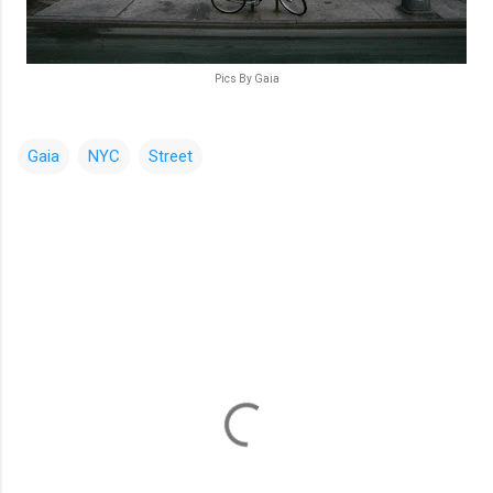
Pics By Gaia
Gaia
NYC
Street
コ
メ
ン
ト