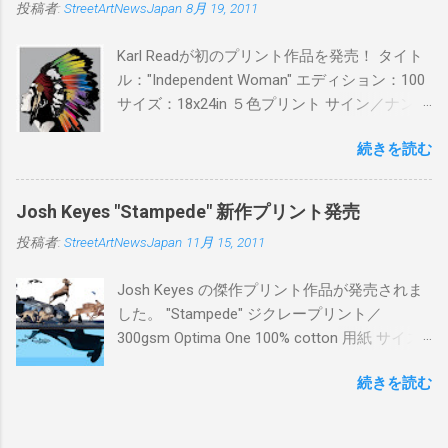
投稿者:
StreetArtNewsJapan
8月 19, 2011
¥16,000(¥17,280) 購入は、 こちら から
Karl Readが初のプリント作品を発売！ タイト
ル："Independent Woman" エディション：100
サイズ：18x24in ５色プリント サイン／ナンバ
ー：あり 価格：プリントバージョン$85／ハン
続きを読む
ドフィニッシュバージョン（エディション：
25）$125 購入は８月２６日に こちら から
Josh Keyes "Stampede" 新作プリント発売
投稿者:
StreetArtNewsJapan
11月 15, 2011
Josh Keyes の傑作プリント作品が発売されま
した。 "Stampede" ジクレープリント／
300gsm Optima One 100% cotton 用紙 サイズ:
48" x 22"インチ サイン＆ナンバー：あり エデ
続きを読む
ィション：350 価格: $350 + 送料 購入は こち
ら から