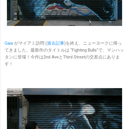
Gaia
がマイアミ訪問 (
過去記事
)を終え、ニューヨークに帰っ
てきました。最新作のタイトルは "Fighting Bulls"で、マンハッ
タンに登場！今作は2nd AveとThird Streetの交差点にありま
す！