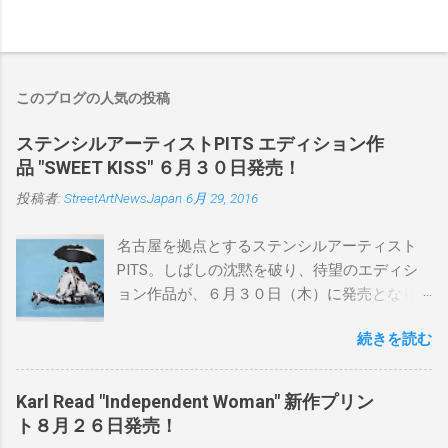
このブログの人気の投稿
ステンシルアーティストPITS エディション作
品 "SWEET KISS" ６月３０日発売！
投稿者:
StreetArtNewsJapan
6月 29, 2016
名古屋を拠点とするステンシルアーティスト
PITS。しばしの沈黙を破り、待望のエディシ
ョン作品が、６月３０日（木）に発売となり
ます。ユーモアとシリアスを巧みに操り、作
続きを読む
品に落とし込むスタイルは今作でも健在。(
PITSの過去記事はこちらから ) 発売日：6月30
日(木)19時 タイトル：SWEET KISS カラー：
Karl Read "Independent Woman" 新作プリン
BLUE/MINT GREEN/PINK/YELLOW エディショ
ト８月２６日発売！
ン：各色５ サイズ：800mm × 550mm 価格：