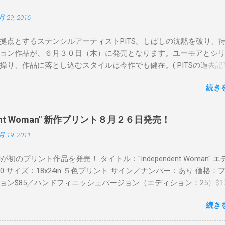
月 29, 2016
拠点とするステンシルアーティストPITS。しばしの沈黙を破り、
ョン作品が、６月３０日（木）に発売となります。ユーモアとシ
操り、作品に落とし込むスタイルは今作でも健在。( PITSの過去記
 ) 発売日：6月30日(木)19時 タイトル：SWEET KISS カラー：
続き
MINT GREEN/PINK/YELLOW エディション：各色５ サイズ：800mm 
価格：¥16,000(¥17,280) 購入は、 こちら から
pendent Woman" 新作プリント８月２６日発売！
月 19, 2011
Readが初のプリント作品を発売！ タイトル："Independent Woman" 
00 サイズ：18x24in ５色プリント サイン／ナンバー：あり 価格：
ョン$85／ハンドフィニッシュバージョン（エディション：25）$12
２６日に こちら から
続き