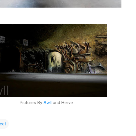
Pictures By
Awll
and Herve
eet