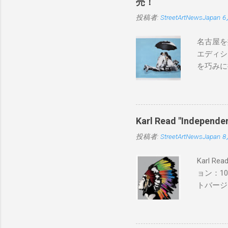
売！
投稿者:
StreetArtNewsJapan
6
名古屋を
エディシ
を巧みに
こちらから
BLUE/
550mm 
Karl Read "Inde
投稿者:
StreetArtNewsJapan
8
Karl 
ョン：1
トバージ
入は８月