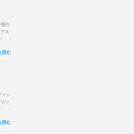
待望の
リアス
事は
を読む
×
エディシ
プリン
5 購
を読む