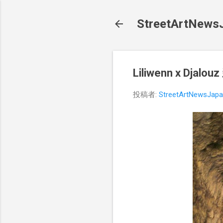
StreetArt
Liliwenn x Dj
投稿者:
StreetArtNewsJap