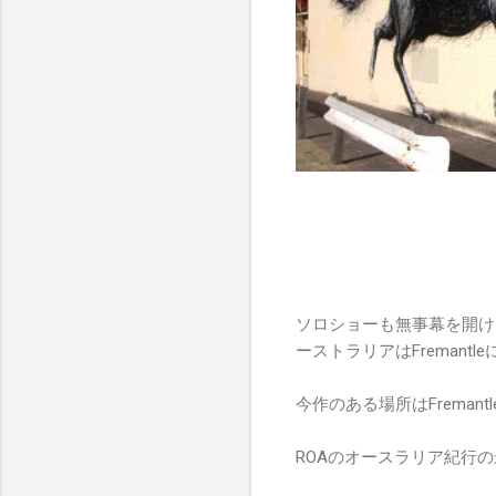
ソロショーも無事幕を開け 
ーストラリアはFremant
今作のある場所はFremantle Ma
ROAのオースラリア紀行