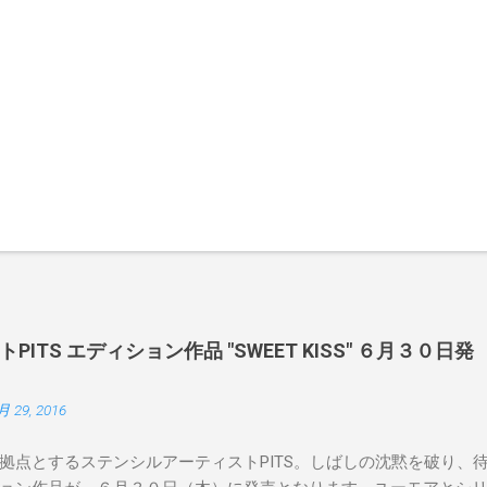
ITS エディション作品 "SWEET KISS" ６月３０日発
月 29, 2016
拠点とするステンシルアーティストPITS。しばしの沈黙を破り、