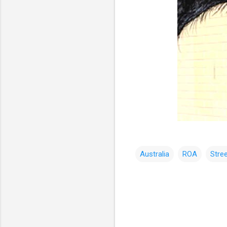
Australia
ROA
Stre
コ
メ
ン
ト