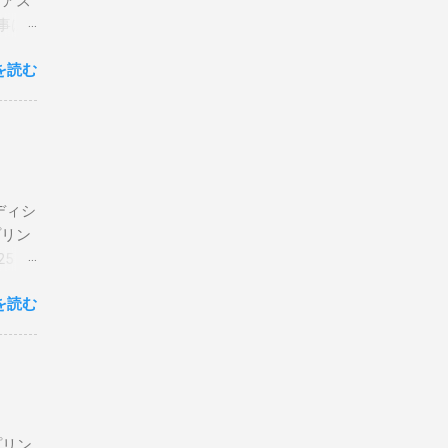
リアス
事は
を読む
×
エディシ
プリン
5 購
を読む
プリン