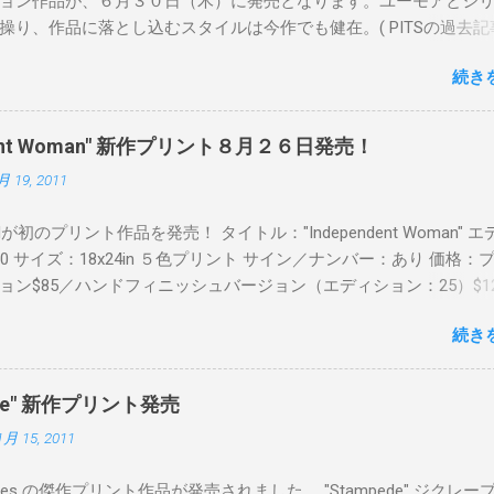
ョン作品が、６月３０日（木）に発売となります。ユーモアとシ
操り、作品に落とし込むスタイルは今作でも健在。( PITSの過去記
 ) 発売日：6月30日(木)19時 タイトル：SWEET KISS カラー：
続き
MINT GREEN/PINK/YELLOW エディション：各色５ サイズ：800mm 
価格：¥16,000(¥17,280) 購入は、 こちら から
pendent Woman" 新作プリント８月２６日発売！
月 19, 2011
Readが初のプリント作品を発売！ タイトル："Independent Woman" 
00 サイズ：18x24in ５色プリント サイン／ナンバー：あり 価格：
ョン$85／ハンドフィニッシュバージョン（エディション：25）$12
２６日に こちら から
続き
mpede" 新作プリント発売
1月 15, 2011
Keyes の傑作プリント作品が発売されました。 "Stampede" ジクレー