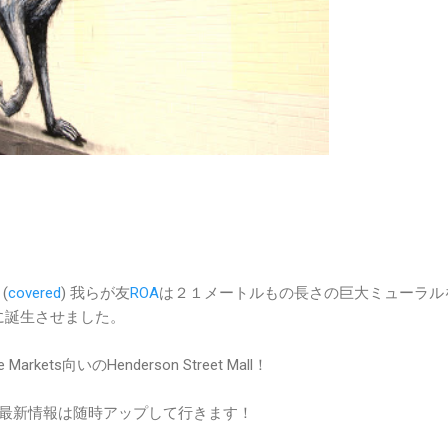
(
covered
) 我らが友
ROA
は２１メートルもの長さの巨大ミューラル
leに誕生させました。
rkets向いのHenderson Street Mall！
の最新情報は随時アップして行きます！