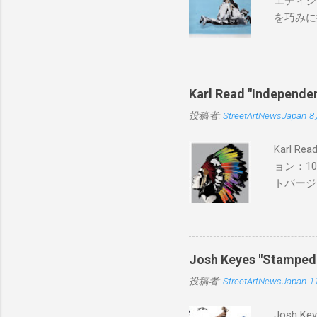
エディシ
を巧みに
こちらから
BLUE/
550mm 
Karl Read "Inde
投稿者:
StreetArtNewsJapan
8
Karl 
ョン：1
トバージ
入は８月
Josh Keyes "Sta
投稿者:
StreetArtNewsJapan
1
Josh 