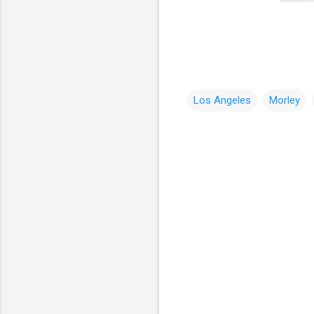
Los Angeles
Morley
コ
メ
ン
ト