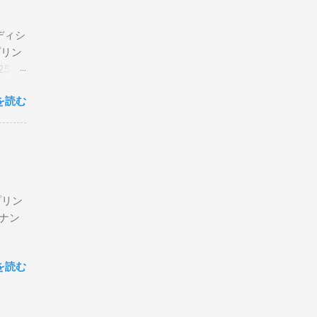
エディシ
プリン
5 購
を読む
プリン
ン＆ナン
を読む