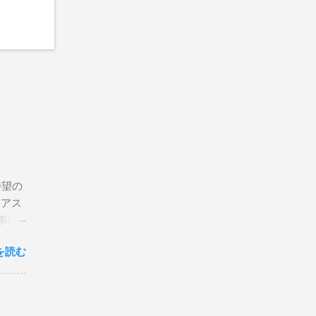
待望の
リアス
事は
を読む
×