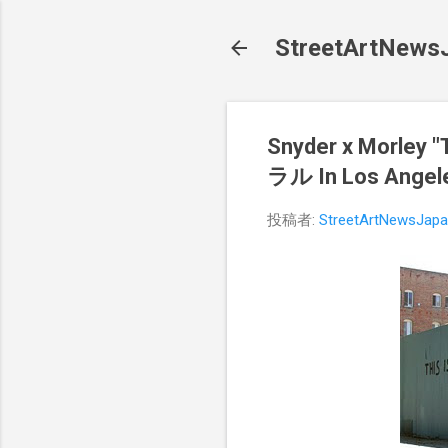
StreetArt
Snyder x Morley 
ラル In Los Angel
投稿者:
StreetArtNewsJap