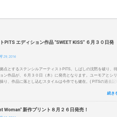
ITS エディション作品 "SWEET KISS" ６月３０日発
月 29, 2016
拠点とするステンシルアーティストPITS。しばしの沈黙を破り、
ョン作品が、６月３０日（木）に発売となります。ユーモアとシ
操り、作品に落とし込むスタイルは今作でも健在。( PITSの過去記
 ) 発売日：6月30日(木)19時 タイトル：SWEET KISS カラー：
続き
MINT GREEN/PINK/YELLOW エディション：各色５ サイズ：800mm 
価格：¥16,000(¥17,280) 購入は、 こちら から
pendent Woman" 新作プリント８月２６日発売！