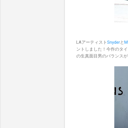
LAアーティスト
Snyder
と
M
ントしました！今作のタイトルは"Th
の生真面目男のバランスが