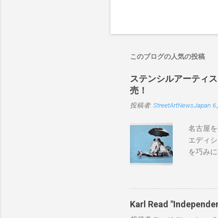
このブログの人気の投稿
ステンシルアーティストP
売！
投稿者:
StreetArtNewsJapan
6
名古屋を
エディシ
を巧みに
こちらから
BLUE/
550mm 
Karl Read "Inde