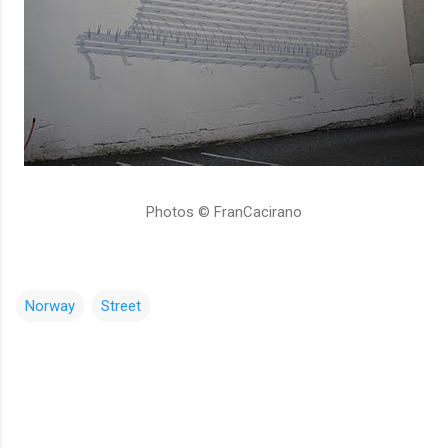
Photos © FranCacirano
Norway
Street
コ
メ
ン
ト