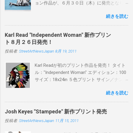
ョン作品が、６月３０日（木）に発売となり
ます。ユーモアとシリアスを巧みに操り、作
続きを読む
品に落とし込むスタイルは今作でも健在。(
PITSの過去記事はこちらから ) 発売日：6月30
日(木)19時 タイトル：SWEET KISS カラー：
Karl Read "Independent Woman" 新作プリン
BLUE/MINT GREEN/PINK/YELLOW エディショ
ト８月２６日発売！
ン：各色５ サイズ：800mm × 550mm 価格：
投稿者:
StreetArtNewsJapan
8月 19, 2011
¥16,000(¥17,280) 購入は、 こちら から
Karl Readが初のプリント作品を発売！ タイト
ル："Independent Woman" エディション：100
サイズ：18x24in ５色プリント サイン／ナンバ
ー：あり 価格：プリントバージョン$85／ハン
続きを読む
ドフィニッシュバージョン（エディション：
25）$125 購入は８月２６日に こちら から
Josh Keyes "Stampede" 新作プリント発売
投稿者:
StreetArtNewsJapan
11月 15, 2011