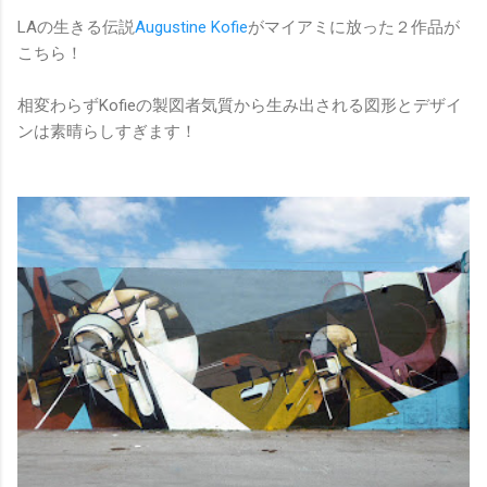
LAの生きる伝説
Augustine Kofie
がマイアミに放った２作品が
こちら！
相変わらずKofieの製図者気質から生み出される図形とデザイ
ンは素晴らしすぎます！