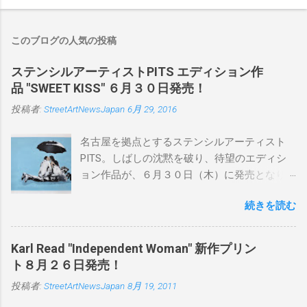
このブログの人気の投稿
ステンシルアーティストPITS エディション作
品 "SWEET KISS" ６月３０日発売！
投稿者:
StreetArtNewsJapan
6月 29, 2016
名古屋を拠点とするステンシルアーティスト
PITS。しばしの沈黙を破り、待望のエディシ
ョン作品が、６月３０日（木）に発売となり
ます。ユーモアとシリアスを巧みに操り、作
続きを読む
品に落とし込むスタイルは今作でも健在。(
PITSの過去記事はこちらから ) 発売日：6月30
日(木)19時 タイトル：SWEET KISS カラー：
Karl Read "Independent Woman" 新作プリン
BLUE/MINT GREEN/PINK/YELLOW エディショ
ト８月２６日発売！
ン：各色５ サイズ：800mm × 550mm 価格：
投稿者:
StreetArtNewsJapan
8月 19, 2011
¥16,000(¥17,280) 購入は、 こちら から