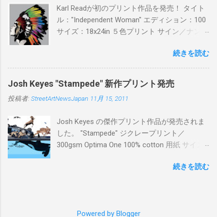
Karl Readが初のプリント作品を発売！ タイト
ル："Independent Woman" エディション：100
サイズ：18x24in ５色プリント サイン／ナンバ
ー：あり 価格：プリントバージョン$85／ハン
続きを読む
ドフィニッシュバージョン（エディション：
25）$125 購入は８月２６日に こちら から
Josh Keyes "Stampede" 新作プリント発売
投稿者:
StreetArtNewsJapan
11月 15, 2011
Josh Keyes の傑作プリント作品が発売されま
した。 "Stampede" ジクレープリント／
300gsm Optima One 100% cotton 用紙 サイズ:
48" x 22"インチ サイン＆ナンバー：あり エデ
続きを読む
ィション：350 価格: $350 + 送料 購入は こち
ら から
Powered by Blogger