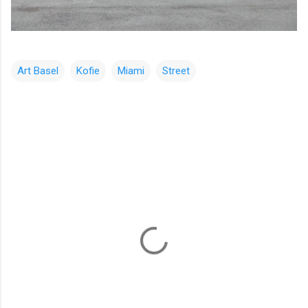
Art Basel
Kofie
Miami
Street
コ
メ
ン
ト