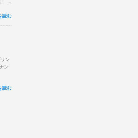
5 購
を読む
プリン
ン＆ナン
を読む