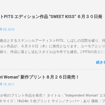
ITS エディション作品 "SWEET KISS" ６月３０日発
月 29, 2016
拠点とするステンシルアーティストPITS。しばしの沈黙を破り、
ョン作品が、６月３０日（木）に発売となります。ユーモアとシ
操り、作品に落とし込むスタイルは今作でも健在。( PITSの過去記
 ) 発売日：6月30日(木)19時 タイトル：SWEET KISS カラー：
続き
MINT GREEN/PINK/YELLOW エディション：各色５ サイズ：800mm 
価格：¥16,000(¥17,280) 購入は、 こちら から
pendent Woman" 新作プリント８月２６日発売！
月 19, 2011
Readが初のプリント作品を発売！ タイトル："Independent Woman" 
00 サイズ：18x24in ５色プリント サイン／ナンバー：あり 価格：