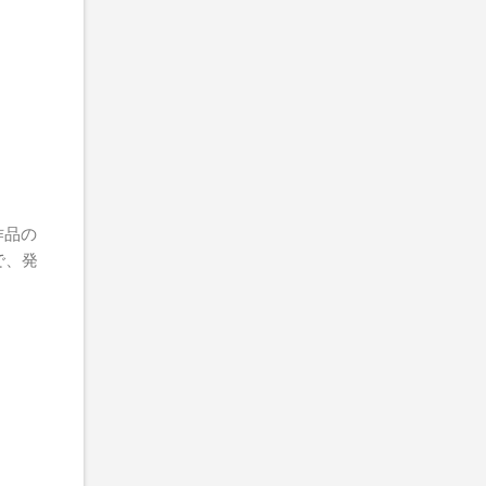
作品の
で、発