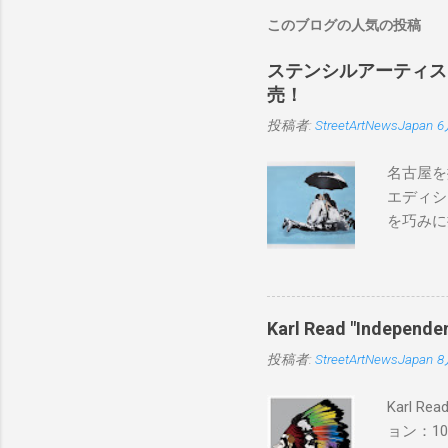
このブログの人気の投稿
ステンシルアーティストP
売！
投稿者:
StreetArtNewsJapan
6
名古屋を
エディシ
を巧みに
こちらから
BLUE/
550mm 
Karl Read "Inde
投稿者:
StreetArtNewsJapan
8
Karl 
ョン：1