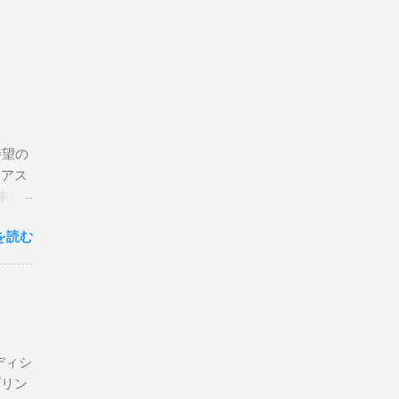
待望の
リアス
事は
を読む
×
エディシ
プリン