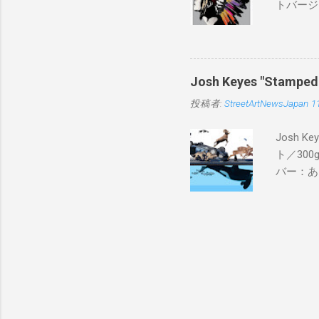
トバージ
入は８月
Josh Keyes "Sta
投稿者:
StreetArtNewsJapan
1
Josh 
ト／300g
バー：あり