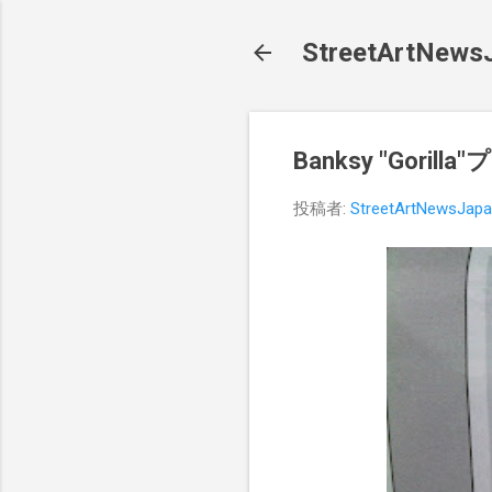
StreetArt
Banksy "Gori
投稿者:
StreetArtNewsJap