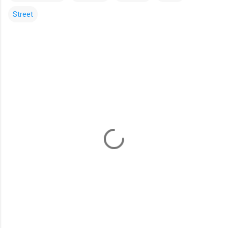
Street
コ
メ
ン
ト