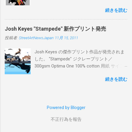
ー：あり 価格：プリントバージョン$85／ハン
続きを読む
ドフィニッシュバージョン（エディション：
25）$125 購入は８月２６日に こちら から
Josh Keyes "Stampede" 新作プリント発売
投稿者:
StreetArtNewsJapan
11月 15, 2011
Josh Keyes の傑作プリント作品が発売されま
した。 "Stampede" ジクレープリント／
300gsm Optima One 100% cotton 用紙 サイズ:
48" x 22"インチ サイン＆ナンバー：あり エデ
続きを読む
ィション：350 価格: $350 + 送料 購入は こち
ら から
Powered by Blogger
不正行為を報告