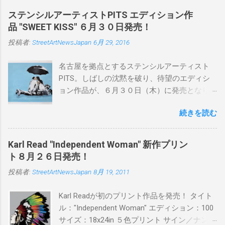
ステンシルアーティストPITS エディション作
品 "SWEET KISS" ６月３０日発売！
投稿者:
StreetArtNewsJapan
6月 29, 2016
名古屋を拠点とするステンシルアーティスト
PITS。しばしの沈黙を破り、待望のエディシ
ョン作品が、６月３０日（木）に発売となり
ます。ユーモアとシリアスを巧みに操り、作
続きを読む
品に落とし込むスタイルは今作でも健在。(
PITSの過去記事はこちらから ) 発売日：6月30
日(木)19時 タイトル：SWEET KISS カラー：
Karl Read "Independent Woman" 新作プリン
BLUE/MINT GREEN/PINK/YELLOW エディショ
ト８月２６日発売！
ン：各色５ サイズ：800mm × 550mm 価格：
投稿者:
StreetArtNewsJapan
8月 19, 2011
¥16,000(¥17,280) 購入は、 こちら から
Karl Readが初のプリント作品を発売！ タイト
ル："Independent Woman" エディション：100
サイズ：18x24in ５色プリント サイン／ナンバ