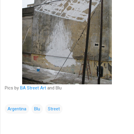
Pics by
BA Street Art
and Blu
Argentina
Blu
Street
コ
メ