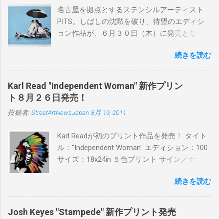
名古屋を拠点とするステンシルアーティスト
PITS。しばしの沈黙を破り、待望のエディシ
ョン作品が、６月３０日（木）に発売となり
ます。ユーモアとシリアスを巧みに操り、作
続きを読む
品に落とし込むスタイルは今作でも健在。(
PITSの過去記事はこちらから ) 発売日：6月30
日(木)19時 タイトル：SWEET KISS カラー：
Karl Read "Independent Woman" 新作プリン
BLUE/MINT GREEN/PINK/YELLOW エディショ
ト８月２６日発売！
ン：各色５ サイズ：800mm × 550mm 価格：
投稿者:
StreetArtNewsJapan
8月 19, 2011
¥16,000(¥17,280) 購入は、 こちら から
Karl Readが初のプリント作品を発売！ タイト
ル："Independent Woman" エディション：100
サイズ：18x24in ５色プリント サイン／ナンバ
ー：あり 価格：プリントバージョン$85／ハン
続きを読む
ドフィニッシュバージョン（エディション：
25）$125 購入は８月２６日に こちら から
Josh Keyes "Stampede" 新作プリント発売