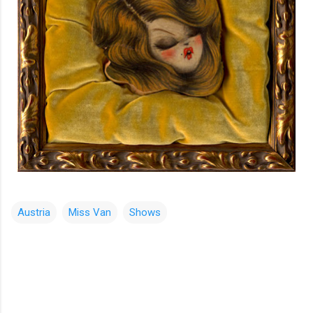
Austria
Miss Van
Shows
コ
メ
ン
ト