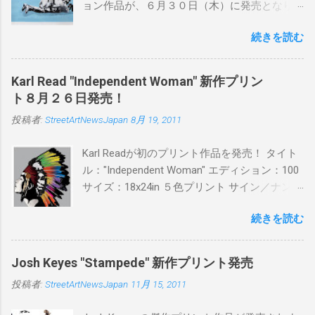
ョン作品が、６月３０日（木）に発売となり
ます。ユーモアとシリアスを巧みに操り、作
続きを読む
品に落とし込むスタイルは今作でも健在。(
PITSの過去記事はこちらから ) 発売日：6月30
日(木)19時 タイトル：SWEET KISS カラー：
Karl Read "Independent Woman" 新作プリン
BLUE/MINT GREEN/PINK/YELLOW エディショ
ト８月２６日発売！
ン：各色５ サイズ：800mm × 550mm 価格：
投稿者:
StreetArtNewsJapan
8月 19, 2011
¥16,000(¥17,280) 購入は、 こちら から
Karl Readが初のプリント作品を発売！ タイト
ル："Independent Woman" エディション：100
サイズ：18x24in ５色プリント サイン／ナンバ
ー：あり 価格：プリントバージョン$85／ハン
続きを読む
ドフィニッシュバージョン（エディション：
25）$125 購入は８月２６日に こちら から
Josh Keyes "Stampede" 新作プリント発売
投稿者:
StreetArtNewsJapan
11月 15, 2011