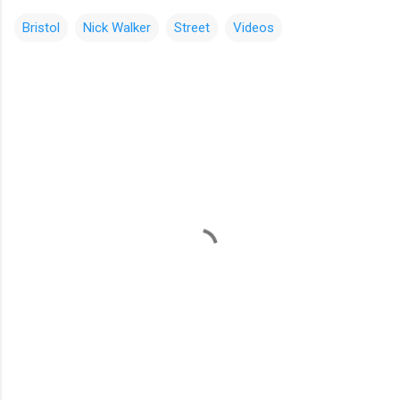
Bristol
Nick Walker
Street
Videos
コ
メ
ン
ト