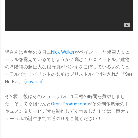
皆さんは今年の８月に
Nick Walker
がペイントした超巨大ミュ
ーラルを覚えているでしょうか？高さ１００メートル／建物
の８階程の超巨大な銀行員がペンキをこぼしているあのミュ
ーラルです！イベントの名前はブリストルで開催された『See
No Evil』 (
covered
)
その際、彼はそのミューラルに４日程の時間を費やしまし
た。そして今回なんと
Omni Productions
がその制作風景のド
キュメンタリービデオを制作してくれました！では、巨大ミ
ューラルの誕生までの道のりをご覧ください！