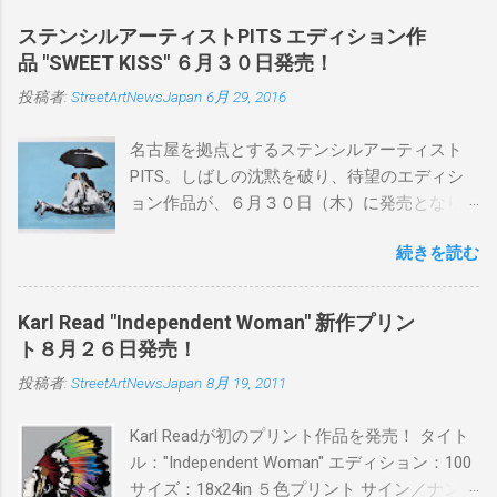
ステンシルアーティストPITS エディション作
品 "SWEET KISS" ６月３０日発売！
投稿者:
StreetArtNewsJapan
6月 29, 2016
名古屋を拠点とするステンシルアーティスト
PITS。しばしの沈黙を破り、待望のエディシ
ョン作品が、６月３０日（木）に発売となり
ます。ユーモアとシリアスを巧みに操り、作
続きを読む
品に落とし込むスタイルは今作でも健在。(
PITSの過去記事はこちらから ) 発売日：6月30
日(木)19時 タイトル：SWEET KISS カラー：
Karl Read "Independent Woman" 新作プリン
BLUE/MINT GREEN/PINK/YELLOW エディショ
ト８月２６日発売！
ン：各色５ サイズ：800mm × 550mm 価格：
投稿者:
StreetArtNewsJapan
8月 19, 2011
¥16,000(¥17,280) 購入は、 こちら から
Karl Readが初のプリント作品を発売！ タイト
ル："Independent Woman" エディション：100
サイズ：18x24in ５色プリント サイン／ナンバ