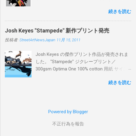
ー：あり 価格：プリントバージョン$85／ハン
続きを読む
ドフィニッシュバージョン（エディション：
25）$125 購入は８月２６日に こちら から
Josh Keyes "Stampede" 新作プリント発売
投稿者:
StreetArtNewsJapan
11月 15, 2011
Josh Keyes の傑作プリント作品が発売されま
した。 "Stampede" ジクレープリント／
300gsm Optima One 100% cotton 用紙 サイズ:
48" x 22"インチ サイン＆ナンバー：あり エデ
続きを読む
ィション：350 価格: $350 + 送料 購入は こち
ら から
Powered by Blogger
不正行為を報告