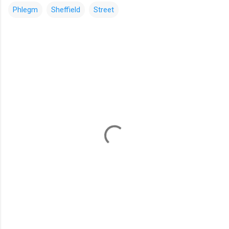
Phlegm
Sheffield
Street
コ
メ
ン
ト