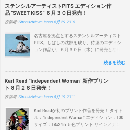
ステンシルアーティストPITS エディション作
品 "SWEET KISS" ６月３０日発売！
投稿者:
StreetArtNewsJapan
6月 29, 2016
名古屋を拠点とするステンシルアーティスト
PITS。しばしの沈黙を破り、待望のエディシ
ョン作品が、６月３０日（木）に発売となり
ます。ユーモアとシリアスを巧みに操り、作
続きを読む
品に落とし込むスタイルは今作でも健在。(
PITSの過去記事はこちらから ) 発売日：6月30
日(木)19時 タイトル：SWEET KISS カラー：
Karl Read "Independent Woman" 新作プリン
BLUE/MINT GREEN/PINK/YELLOW エディショ
ト８月２６日発売！
ン：各色５ サイズ：800mm × 550mm 価格：
投稿者:
StreetArtNewsJapan
8月 19, 2011
¥16,000(¥17,280) 購入は、 こちら から
Karl Readが初のプリント作品を発売！ タイト
ル："Independent Woman" エディション：100
サイズ：18x24in ５色プリント サイン／ナンバ