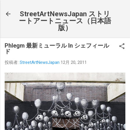
スキップしてメイン コンテンツに移動
StreetArtNewsJapan ストリ
ートアートニュース（日本語
版）
Phlegm 最新ミューラル In シェフィール
ド
投稿者:
StreetArtNewsJapan
12月 20, 2011