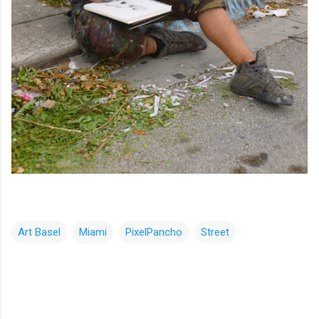
Art Basel
Miami
PixelPancho
Street
コ
メ
ン