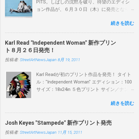
PITS。しばしの沈黙を破り、待望のエディシ
ョン作品が、６月３０日（木）に発売となり
ます。ユーモアとシリアスを巧みに操り、作
続きを読む
品に落とし込むスタイルは今作でも健在。(
PITSの過去記事はこちらから ) 発売日：6月30
日(木)19時 タイトル：SWEET KISS カラー：
Karl Read "Independent Woman" 新作プリン
BLUE/MINT GREEN/PINK/YELLOW エディショ
ト８月２６日発売！
ン：各色５ サイズ：800mm × 550mm 価格：
投稿者:
StreetArtNewsJapan
8月 19, 2011
¥16,000(¥17,280) 購入は、 こちら から
Karl Readが初のプリント作品を発売！ タイト
ル："Independent Woman" エディション：100
サイズ：18x24in ５色プリント サイン／ナンバ
ー：あり 価格：プリントバージョン$85／ハン
続きを読む
ドフィニッシュバージョン（エディション：
25）$125 購入は８月２６日に こちら から
Josh Keyes "Stampede" 新作プリント発売
投稿者:
StreetArtNewsJapan
11月 15, 2011