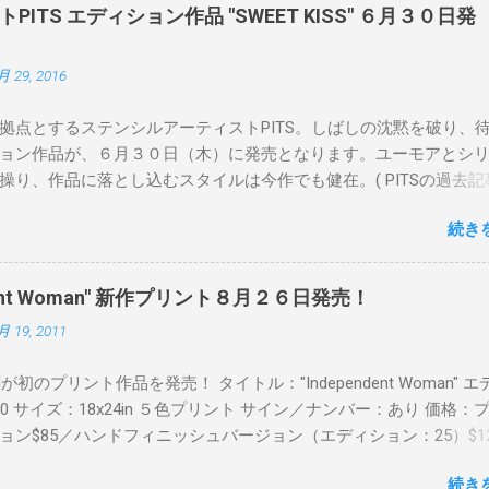
ITS エディション作品 "SWEET KISS" ６月３０日発
月 29, 2016
拠点とするステンシルアーティストPITS。しばしの沈黙を破り、
ョン作品が、６月３０日（木）に発売となります。ユーモアとシ
操り、作品に落とし込むスタイルは今作でも健在。( PITSの過去記
 ) 発売日：6月30日(木)19時 タイトル：SWEET KISS カラー：
続き
MINT GREEN/PINK/YELLOW エディション：各色５ サイズ：800mm 
価格：¥16,000(¥17,280) 購入は、 こちら から
pendent Woman" 新作プリント８月２６日発売！
月 19, 2011
Readが初のプリント作品を発売！ タイトル："Independent Woman" 
00 サイズ：18x24in ５色プリント サイン／ナンバー：あり 価格：
ョン$85／ハンドフィニッシュバージョン（エディション：25）$12
２６日に こちら から
続き