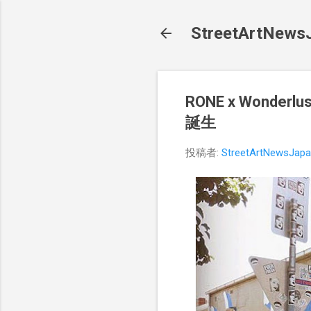
StreetArt
RONE x Wonde
誕生
投稿者:
StreetArtNewsJap