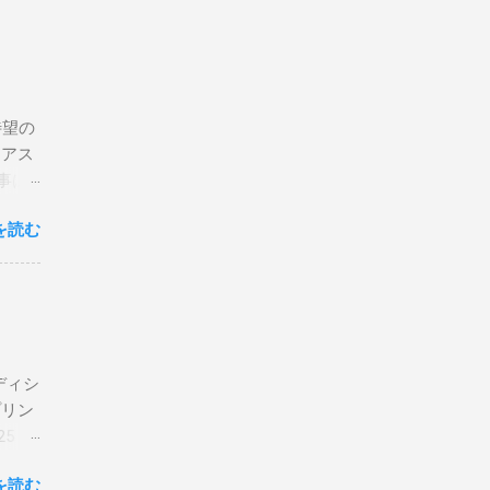
待望の
リアス
事は
を読む
×
エディシ
プリン
5 購
を読む