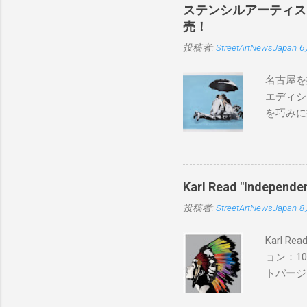
ステンシルアーティストP
売！
投稿者:
StreetArtNewsJapan
6
名古屋を
エディシ
を巧みに
こちらから
BLUE/
550mm 
Karl Read "Inde
投稿者:
StreetArtNewsJapan
8
Karl 
ョン：1
トバージ
入は８月